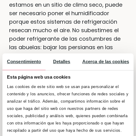
estamos en un sitio de clima seco, puede
ser necesario poner el humidificador
porque estos sistemas de refrigeración
resecan mucho el aire. No subestimes el
poder refrigerante de las costumbres de
las abuelas: bajar las persianas en las
horas de más calor, ventilar cuando
Consentimiento
Detalles
Acerca de las cookies
refresca, mojar el suelo de la terraza o el
balcón…
Esta página web usa cookies
– Al agua, patos
. Los niños pequeños
Las cookies de este sitio web se usan para personalizar el
tienen en la piscina un aliado
contenido y los anuncios, ofrecer funciones de redes sociales y
imprescindible en la lucha contra el calor.
analizar el tráfico. Además, compartimos información sobre el
Los bebés no necesitan grandes
uso que haga del sitio web con nuestros partners de redes
cantidades de agua: en casa, podemos
sociales, publicidad y análisis web, quienes pueden combinarla
poner basta una piscinita hinchable o la
con otra información que les haya proporcionado o que hayan
recopilado a partir del uso que haya hecho de sus servicios.
bañerita en la terraza, con unos juguetillos