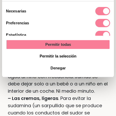
o algún cacharrito. Si hace mucho calor,
Selección
podemos bañar al recién nacido, aunque
Necesarias
de
volvamos a hacerlo por la noche.
consentimiento
Preferencias
–
Precauciones en el automóvil.
Al viajar
en coche con niños hay que hacer
Estadística
paradas frecuentes y abrir las ventanas
Permitir todas
con frecuencia para ventilar el interior del
Marketing
vehículo. El aire acondicionado reseca las
Permitir la selección
mucosas, así que es mejor ponerlo de
Denegar
manera intermitente y hay que ofrecer
agua al niño con frecuencia. Jamás se
debe dejar solo a un bebé o a un niño en el
interior de un coche. Ni medio minuto.
– Las cremas, ligeras
. Para evitar la
sudamina (un sarpullido que se produce
cuando los conductos del sudor se