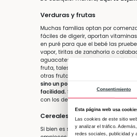
Verduras y frutas
Muchas familias optan por comenzar
fáciles de digerir, aportan vitamina
en puré para que el bebé las pruebe
vapor, tiritas de zanahoria o calabací
aguacates laminados… Otro alimento
fruta, tales como el plátano, el mang
otras frutas.
Recuerda que lo mejor 
sino un poco más grandes, para que
Consentimiento
facilidad.
Simplemente déjalos a su 
con los dedos. No tardará en querer 
Esta página web usa cookie
Cereales
Las cookies de este sitio we
y analizar el tráfico. Ademá
Si bien es sencillo de comer y a los
redes sociales, publicidad y