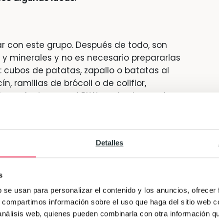
 con este grupo. Después de todo, son
s y minerales y no es necesario prepararlas
: cubos de patatas, zapallo o batatas al
n, ramillas de brócoli o de coliflor,
 perfecto para el BLW son los trozos de
o, los albaricoques, la pera, las ciruelas y
no es cortarlas del tamaño de un bocado
 el bebé las manipule con sus deditos con
Detalles
alcance y permite que explore su textura
probarlos.
s
b se usan para personalizar el contenido y los anuncios, ofrecer
s, compartimos información sobre el uso que haga del sitio web 
 bebés les encanta, lo mejor es que no
 análisis web, quienes pueden combinarla con otra información q