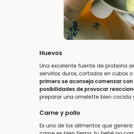
Huevos
Una excelente fuente de proteína a
servirlos duros, cortados en cubos 
primero se aconseja comenzar con 
posibilidades de provocar reaccion
preparar una omelette bien cocida y s
Carne y pollo
Es uno de los alimentos que genera m
carne es bien tierna, tu bebé no cor