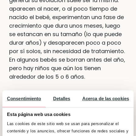
general su evolución suele ser la misma:
aparecen al nacer, o al poco tiempo de
nacido el bebé, experimentan una fase de
crecimiento que dura unos meses, luego
se estancan en su tamaño (lo que puede
durar años) y desaparecen poco a poco
por sí solos, sin necesidad de tratamiento.
En algunos bebés se borran antes del año,
pero hay niños que aún los tienen
alrededor de los 5 o 6 años.
¿Cuándo requieren una
Consentimiento
Detalles
Acerca de las cookies
consulta médica?
Esta página web usa cookies
Si tu bebé nace con un angioma
Las cookies de este sitio web se usan para personalizar el
probablemente su pediatra quiera seguirlo
contenido y los anuncios, ofrecer funciones de redes sociales y