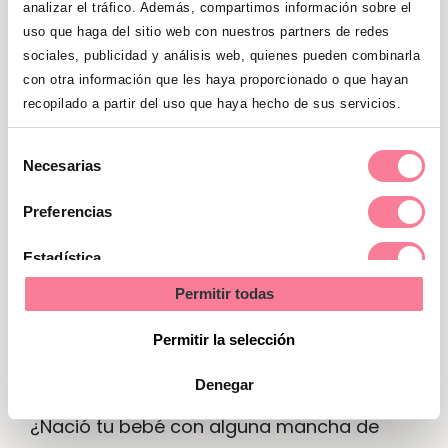
y observarlo de cerca para estar al tanto
analizar el tráfico. Además, compartimos información sobre el
de su evolución. Sin embargo, rara vez
uso que haga del sitio web con nuestros partners de redes
sociales, publicidad y análisis web, quienes pueden combinarla
decida tratarlos, salvo por cuestiones
con otra información que les haya proporcionado o que hayan
estéticas. También puede ser necesario
recopilado a partir del uso que haya hecho de sus servicios.
intervenir en un angioma que crece en
lugares como los párpados, la boca o los
Selección
Necesarias
oídos, para que no generen
de
complicaciones.
consentimiento
Preferencias
Si observas que el angioma de tu bebé
sangra o se ulcera (lo que ocurre, a veces,
Estadística
con manchas que aparecen en zonas que
Permitir todas
Marketing
el bebé chupa, como sus manitas o pies, o
en la zona de los genitales, que tiende a
Permitir la selección
irritarse con los pañales) también debes
Denegar
acudir al médico.
¿Nació tu bebé con alguna mancha de