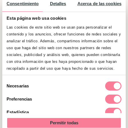
cuenta es que
no utilices la tetina del
Consentimiento
Detalles
Acerca de las cookies
biberón como chupete, ni cuelgues el
chupete del cuello, la muñeca, o la cuna
Esta página web usa cookies
del bebé, para evitar accidentes.
Las cookies de este sitio web se usan para personalizar el
Sujetarlo de la ropa con un imperdible
contenido y los anuncios, ofrecer funciones de redes sociales y
también es peligroso. Tampoco conviene
analizar el tráfico. Además, compartimos información sobre el
uso que haga del sitio web con nuestros partners de redes
mojarlo con azúcar o miel, ya que esto
sociales, publicidad y análisis web, quienes pueden combinarla
podría estar en el origen de algunas
con otra información que les haya proporcionado o que hayan
caries.
recopilado a partir del uso que haya hecho de sus servicios.
Selección
Necesarias
de
consentimiento
Preferencias
Estadística
Permitir todas
Marketing