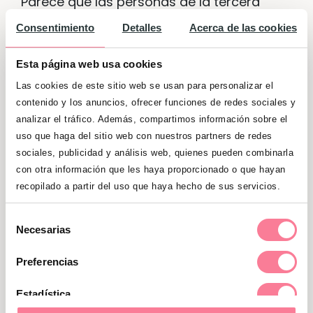
Parece que las personas de la tercera
edad y los pequeños de la casa son más
Consentimiento
Detalles
Acerca de las cookies
susceptibles de notar los efectos del
cambio horario.
Los recién nacidos
Esta página web usa cookies
pueden
mostrar
irritabilidad,
llanto
o
Las cookies de este sitio web se usan para personalizar el
problemas
para
conciliar
el
sueño
contenido y los anuncios, ofrecer funciones de redes sociales y
durante unos días. Los expertos
analizar el tráfico. Además, compartimos información sobre el
recomiendan ir adelantando la hora de las
uso que haga del sitio web con nuestros partners de redes
sociales, publicidad y análisis web, quienes pueden combinarla
tomas diez minutos cada dos o tres días
con otra información que les haya proporcionado o que hayan
para facilitar que la criatura se vaya
recopilado a partir del uso que haya hecho de sus servicios.
acostumbrando. Si el peque va a la
guardería y nos tenemos que levantar a
Selección
Necesarias
una hora fija, podemos hacer una
de
adaptación gradual de la hora de ir a la
consentimiento
Preferencias
cama.
Estadística