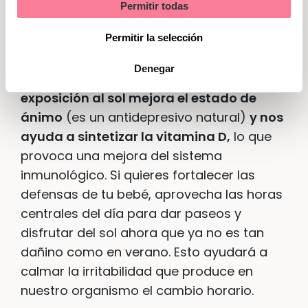
Aprovechar la luz
Permitir todas
Marketing
Permitir la selección
Ya hemos hablado de la importancia de la
luz como regulador de nuestros ritmos
Denegar
biológicos. Pero es que, además,
la
exposición al sol mejora el estado de
ánimo
(es un antidepresivo natural)
y nos
ayuda a sintetizar la vitamina D,
lo que
provoca una mejora del sistema
inmunológico. Si quieres fortalecer las
defensas de tu bebé, aprovecha las horas
centrales del día para dar paseos y
disfrutar del sol ahora que ya no es tan
dañino como en verano. Esto ayudará a
calmar la irritabilidad que produce en
nuestro organismo el cambio horario.