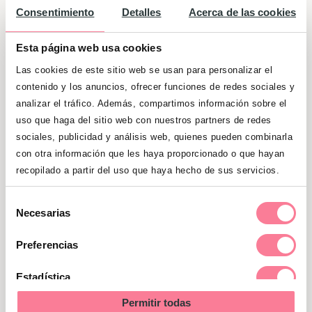
3 o 4 meses es cuando
empiezan a ver los
Consentimiento
Detalles
Acerca de las cookies
bebés con claridad
y a distinguir los
Esta página web usa cookies
colores claramente.
Las cookies de este sitio web se usan para personalizar el
contenido y los anuncios, ofrecer funciones de redes sociales y
analizar el tráfico. Además, compartimos información sobre el
uso que haga del sitio web con nuestros partners de redes
sociales, publicidad y análisis web, quienes pueden combinarla
con otra información que les haya proporcionado o que hayan
recopilado a partir del uso que haya hecho de sus servicios.
Selección
Necesarias
de
consentimiento
Preferencias
Estadística
Cómo estimular la vista de un
Permitir todas
Marketing