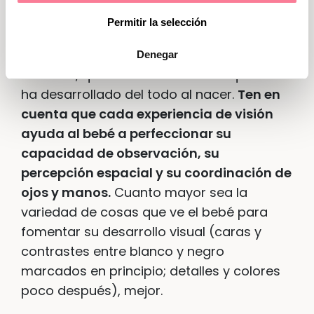
bebé
Permitir la selección
Hay muchas maneras de estimular la vista
Denegar
del bebé, que es el único sentido que no se
ha desarrollado del todo al nacer.
Ten en
cuenta que cada experiencia de visión
ayuda al bebé a perfeccionar su
capacidad de observación, su
percepción espacial y su coordinación de
ojos y manos.
Cuanto mayor sea la
variedad de cosas que ve el bebé para
fomentar su desarrollo visual (caras y
contrastes entre blanco y negro
marcados en principio; detalles y colores
poco después), mejor.