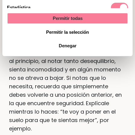
Los primeros momentos de pie
Estadística
La primera vez que lo haga puede ser que
Permitir todas
Marketing
pase un ratito muy corto en las alturas y
Permitir la selección
vuelva a bajar
. ¡Imagina qué experiencia
tan intensa! Irá aumentando el tiempo
Denegar
progresivamente. También puede ser que,
al principio, al notar tanto desequilibrio,
sienta incomodidad y en algún momento
no se atreva a bajar. Si notas que lo
necesita, recuerda que simplemente
debes volverle a una posición anterior, en
la que encuentre seguridad. Explícale
mientras lo haces: “te voy a poner en el
suelo para que te sientas mejor”, por
ejemplo.