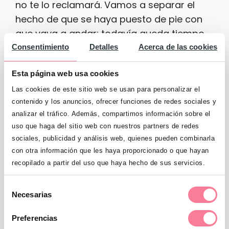
no te lo reclamará. Vamos a separar el
hecho de que se haya puesto de pie con
que vaya a andar: todavía queda tiempo
para eso.
Consentimiento
Detalles
Acerca de las cookies
Ahora nos centramos en lo maravilloso de
Esta página web usa cookies
lo que está sucediendo en este momento,
Las cookies de este sitio web se usan para personalizar el
que es que
tu hijo/a ha pasado de estar
contenido y los anuncios, ofrecer funciones de redes sociales y
analizar el tráfico. Además, compartimos información sobre el
cerca de la superficie del suelo, a
uso que haga del sitio web con nuestros partners de redes
levantarse y separar mucho más su
sociales, publicidad y análisis web, quienes pueden combinarla
centro de gravedad de este.
Para ello
con otra información que les haya proporcionado o que hayan
precisa muchísimo equilibrio y seguridad
recopilado a partir del uso que haya hecho de sus servicios.
en sí misma/o, y es por eso por lo que
ahora necesita cogerse con las manos a
Selección
Necesarias
de
alguna superficie.
consentimiento
Preferencias