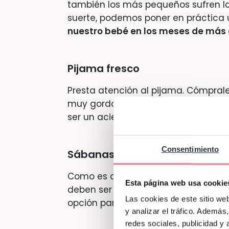
también los más pequeños sufren los
suerte, podemos poner en práctica
nuestro bebé en los meses de más 
Pijama fresco
Presta atención al pijama. Cómprale
muy gordo y no le de mucho calor. 
ser un acierto.
Consentimiento
Sábanas frescas
Como es obvio, no sólo es cuestión 
Esta página web usa cookie
deben ser también fresquitas. Unas
Las cookies de este sitio we
opción para el bebé en verano.
y analizar el tráfico. Ademá
redes sociales, publicidad y