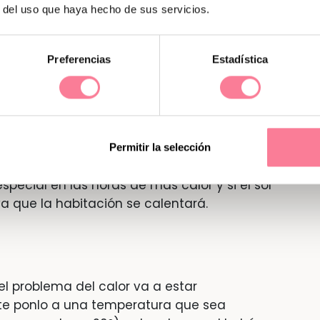
r del uso que haya hecho de sus servicios.
 le das el pecho, estará mejor hidratado.
Preferencias
Estadística
alta darles agua, el agua que necesitan lo
Permitir la selección
scar la habitación del bebé en verano. Se
pecial en las horas de más calor y si el sol
a que la habitación se calentará.
 el problema del calor va a estar
te ponlo a una temperatura que sea