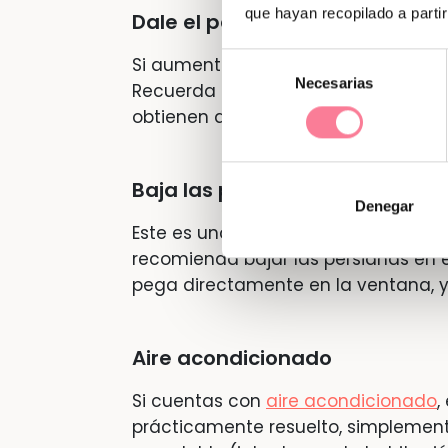
que hayan recopilado a parti
Dale el pecho con frecuencia
Selección
Si aumentas la frecuencia en la que
Necesarias
de
Recuerda que a los bebés no hace f
consentimiento
obtienen a través de la leche.
Baja las persianas
Denegar
Este es uno de los trucos para refre
recomienda bajar las persianas en es
pega directamente en la ventana, y
Aire acondicionado
Si cuentas con
aire acondicionado
,
prácticamente resuelto, simplemen