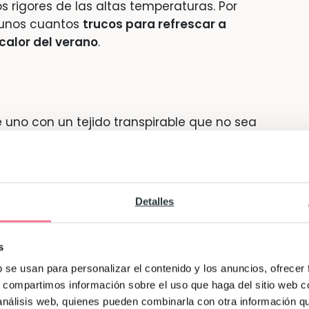
 rigores de las altas temperaturas. Por
 unos cuantos
trucos para refrescar a
calor del verano
.
 uno con un tejido transpirable que no sea
Por ejemplo un tejido fino de algodón puede
Detalles
de vestirle con un pijama fresco, las sábanas
s
 sábanas finas de algodón son la mejor
b se usan para personalizar el contenido y los anuncios, ofrecer
s, compartimos información sobre el uso que haga del sitio web 
 análisis web, quienes pueden combinarla con otra información q