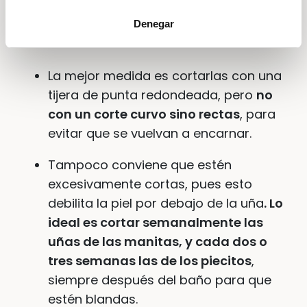
¿Cómo evitar que se le
encarnen las uñas
Denegar
al bebé?:
La mejor medida es cortarlas con una
tijera de punta redondeada, pero
no
con un corte curvo sino rectas
, para
evitar que se vuelvan a encarnar.
Tampoco conviene que estén
excesivamente cortas, pues esto
debilita la piel por debajo de la uña
. Lo
ideal es cortar semanalmente las
uñas de las manitas, y cada dos o
tres semanas las de los piecitos
,
siempre después del baño para que
estén blandas.