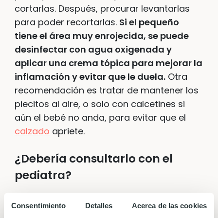
cortarlas. Después, procurar levantarlas
para poder recortarlas.
Si el pequeño
tiene el área muy enrojecida, se puede
desinfectar con agua oxigenada y
aplicar una crema tópica para mejorar la
inflamación y evitar que le duela.
Otra
recomendación es tratar de mantener los
piecitos al aire, o solo con calcetines si
aún el bebé no anda, para evitar que el
calzado
apriete.
¿Debería consultarlo con el
pediatra?
Si con la crema tópica el enrojecimiento
Consentimiento
Detalles
Acerca de las cookies
no mejora en unos días, si observamos