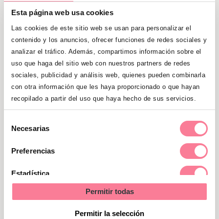
pus abundante o si junto con la uña
Esta página web usa cookies
encarnada aparece fiebre, es preferible
Las cookies de este sitio web se usan para personalizar el
consultar con el pediatra, pues podría
contenido y los anuncios, ofrecer funciones de redes sociales y
tratarse de una infección.
El profesional
analizar el tráfico. Además, compartimos información sobre el
uso que haga del sitio web con nuestros partners de redes
indicará el tratamiento a seguir: a veces
sociales, publicidad y análisis web, quienes pueden combinarla
alcanza con un antibiótico de uso local
con otra información que les haya proporcionado o que hayan
pero si hay fiebre o si el enrojecimiento se
recopilado a partir del uso que haya hecho de sus servicios.
extiende más allá de la zona de la uña,
puede ser necesario un tratamiento más
Selección
Necesarias
fuerte.
En casos extremos de uñas
de
consentimiento
encarnadas, puede ser necesaria una
Preferencias
cirugía con anestesia local para extraerla.
Estadística
Cómo evitar las uñas
Permitir todas
Marketing
encarnadas en bebés
Permitir la selección