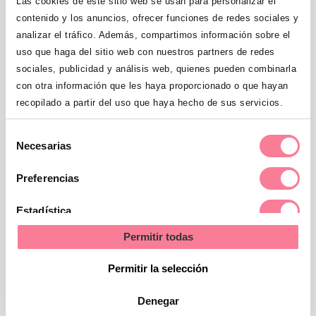
Las cookies de este sitio web se usan para personalizar el
contenido y los anuncios, ofrecer funciones de redes sociales y
analizar el tráfico. Además, compartimos información sobre el
Cómo evoluciona
uso que haga del sitio web con nuestros partners de redes
sociales, publicidad y análisis web, quienes pueden combinarla
con otra información que les haya proporcionado o que hayan
Ya desde los primeros días de vida, al
recopilado a partir del uso que haya hecho de sus servicios.
peque pueden llamarle la atención los
objetos brillantes o de colores fuertes. Sin
Selección
Necesarias
embargo, la claridad le molestará mucho.
de
Al segundo mes ya será capaz de
fijar la
consentimiento
Preferencias
vista
en algo (normalmente la cara de
una persona) y un mes más tarde
Estadística
empieza a distinguir algunos colores y las
Permitir todas
Marketing
siluetas difusas que veía al nacer van
Permitir la selección
tomando forma.
Es el momento de
estimularle
, por ejemplo, moviendo un
Denegar
objeto situado cerca de su cara. Comienza