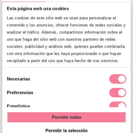
acompañarlos, que comiencen por
Esta página web usa cookies
reconocer la imagen de mamá y de
papá, antes de darse cuenta de que son
Las cookies de este sitio web se usan para personalizar el
contenido y los anuncios, ofrecer funciones de redes sociales y
ellos mismos los que se reflejan.
analizar el tráfico. Además, compartimos información sobre el
uso que haga del sitio web con nuestros partners de redes
sociales, publicidad y análisis web, quienes pueden combinarla
con otra información que les haya proporcionado o que hayan
recopilado a partir del uso que haya hecho de sus servicios.
Selección
Necesarias
de
consentimiento
Preferencias
Estadística
Permitir todas
Marketing
Permitir la selección