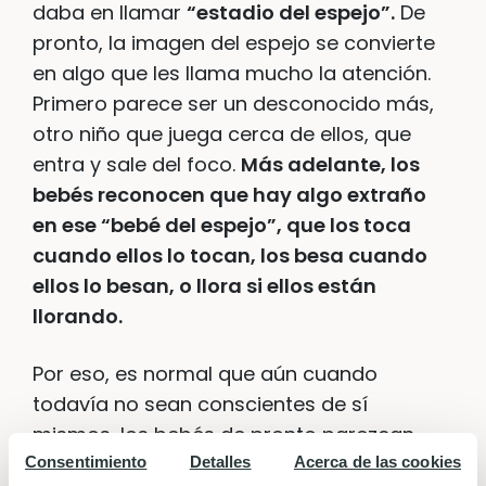
daba en llamar
“estadio del espejo”.
De
pronto, la imagen del espejo se convierte
en algo que les llama mucho la atención.
Primero parece ser un desconocido más,
otro niño que juega cerca de ellos, que
entra y sale del foco.
Más adelante, los
bebés reconocen que hay algo extraño
en ese “bebé del espejo”, que los toca
cuando ellos lo tocan, los besa cuando
ellos lo besan, o llora si ellos están
llorando.
Por eso, es normal que aún cuando
todavía no sean conscientes de sí
mismos, los bebés de pronto parezcan
temerle al espejo.
Es importante
Consentimiento
Detalles
Acerca de las cookies