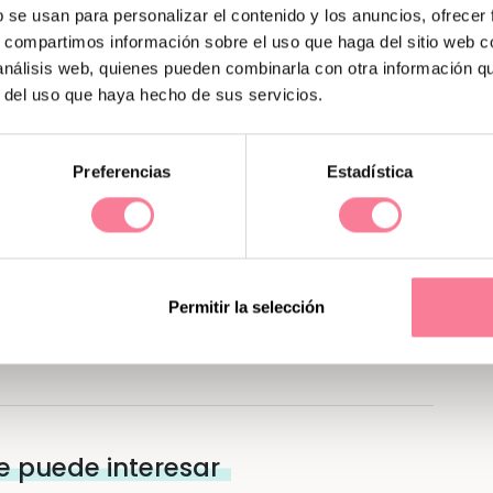
b se usan para personalizar el contenido y los anuncios, ofrecer
s, compartimos información sobre el uso que haga del sitio web 
 análisis web, quienes pueden combinarla con otra información q
astilla con productos
r del uso que haya hecho de sus servicios.
ara tu bebé valorada en 100
euros
Preferencias
Estadística
SIGUE LA TUYA!
Permitir la selección
e puede interesar