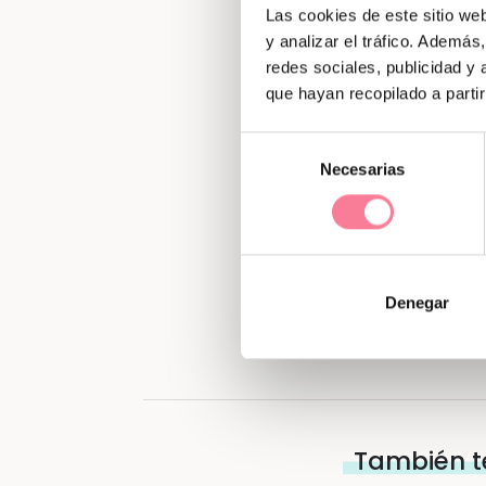
Las cookies de este sitio we
y analizar el tráfico. Ademá
redes sociales, publicidad y
Gana una can
que hayan recopilado a parti
imprescindibles p
Selección
Necesarias
de
consentimiento
¡CON
Denegar
También t