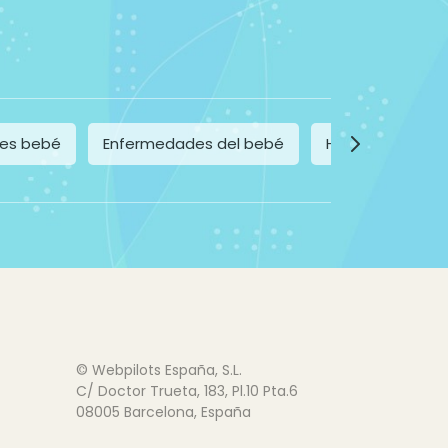
ces bebé
Enfermedades del bebé
Habitación del 
© Webpilots España, S.L.
C/ Doctor Trueta, 183, Pl.10 Pta.6
08005 Barcelona, España