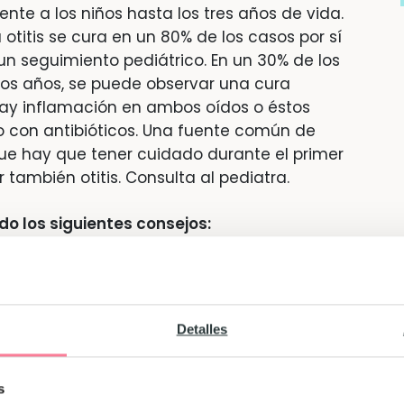
ente a los niños hasta los tres años de vida.
 otitis se cura en un 80% de los casos por sí
un seguimiento pediátrico. En un 30% de los
dos años, se puede observar una cura
y inflamación en ambos oídos o éstos
o con antibióticos. Una fuente común de
 que hay que tener cuidado durante el primer
también otitis. Consulta al pediatra.
do los siguientes consejos:
e humo
 todo cuando ya ha sufrido anteriormente
Detalles
y si se puede más, mejor.
s