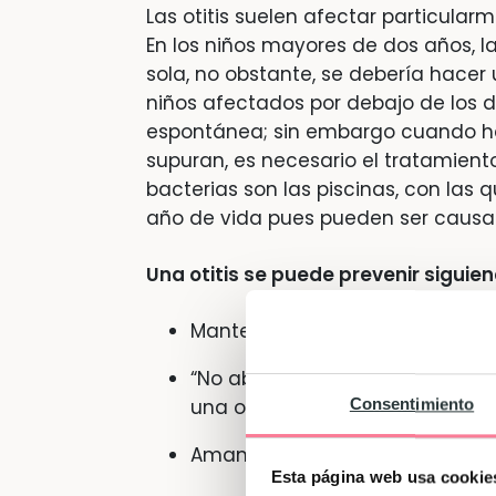
Las otitis suelen afectar particularm
En los niños mayores de dos años, la
sola, no obstante, se debería hacer 
niños afectados por debajo de los 
espontánea; sin embargo cuando ha
supuran, es necesario el tratamient
bacterias son las piscinas, con las
año de vida pues pueden ser causar 
Una otitis se puede prevenir siguien
Mantener la habitación libre d
“No abusar del chupete (sobre
una otitis).
Consentimiento
Amamantar durante seis meses 
Esta página web usa cookie