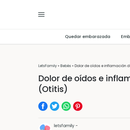
Quedar embarazada
Emb
LetsFamily
»
Bebés
»
Dolor de oídos e inflamación de
Dolor de oídos e infl
(Otitis)
letsfamily
-