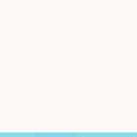
Los alimentos
Enfermedad mano-
durante el primer
pie-boca
año