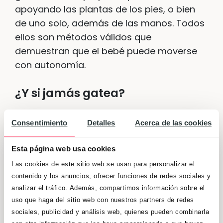
apoyando las plantas de los pies, o bien
de uno solo, además de las manos. Todos
ellos son métodos válidos que
demuestran que el bebé puede moverse
con autonomía.
¿Y si jamás gatea?
En principio no hay que preocuparse, ya
Consentimiento
Detalles
Acerca de las cookies
que aproximadamente uno de cada cinco
bebés aprende directamente a caminar,
Esta página web usa cookies
sin pasar por el gateo.
Puede que tu bebé
Las cookies de este sitio web se usan para personalizar el
haya tenido alguna mala experiencia
contenido y los anuncios, ofrecer funciones de redes sociales y
(un golpe o una caída) que lo haya
analizar el tráfico. Además, compartimos información sobre el
uso que haga del sitio web con nuestros partners de redes
disuadido de lanzarse a gatear.
Puede
sociales, publicidad y análisis web, quienes pueden combinarla
que sea algo perezoso y que esté muy feliz