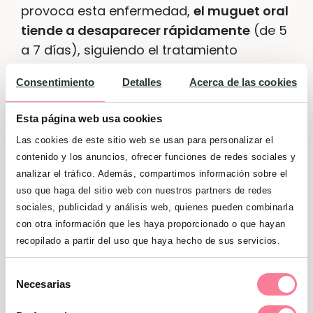
provoca esta enfermedad,
el muguet oral
tiende a desaparecer rápidamente
(de 5
a 7 días), siguiendo el tratamiento
adecuado. Generalmente los pediatras
Consentimiento
Detalles
Acerca de las cookies
suelen recomendar la aplicación de
soluciones, cremas y pomadas
Esta página web usa cookies
antifúngicas específicas sobre la zona.
Las cookies de este sitio web se usan para personalizar el
Normalmente se emplean gasas o
contenido y los anuncios, ofrecer funciones de redes sociales y
bastoncillos de algodón en su aplicación
analizar el tráfico. Además, compartimos información sobre el
sobre las zonas afectadas, de dos a tres
uso que haga del sitio web con nuestros partners de redes
veces al día.
sociales, publicidad y análisis web, quienes pueden combinarla
con otra información que les haya proporcionado o que hayan
No obstante, antes de proceder a ir a la
recopilado a partir del uso que haya hecho de sus servicios.
farmacia, has de consultar con el pediatra
Selección
la mejor manera de proceder con el
Necesarias
de
tratamiento. En circunstancias normales,
consentimiento