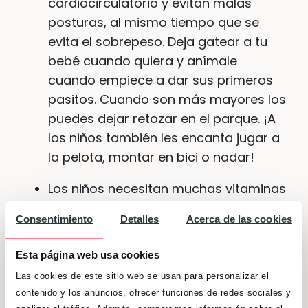
cardiocirculatorio y evitan malas
posturas, al mismo tiempo que se
evita el sobrepeso. Deja gatear a tu
bebé cuando quiera y anímale
cuando empiece a dar sus primeros
pasitos. Cuando son más mayores los
puedes dejar retozar en el parque. ¡A
los niños también les encanta jugar a
la pelota, montar en bici o nadar!
Los niños necesitan muchas vitaminas
y minerales. ¡Por eso los padres tienen
Consentimiento
Detalles
Acerca de las cookies
que intentar alimentarlos de forma
variada para fortalecer las defensas
Esta página web usa cookies
del bebé! ¡Una dieta completa y sana
Las cookies de este sitio web se usan para personalizar el
ya es importante a partir del sexto
contenido y los anuncios, ofrecer funciones de redes sociales y
mes de vida, aunque sigas dándole