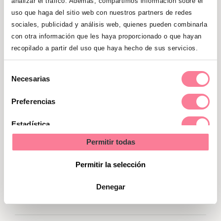
analizar el tráfico. Además, compartimos información sobre el
pecho!
uso que haga del sitio web con nuestros partners de redes
sociales, publicidad y análisis web, quienes pueden combinarla
con otra información que les haya proporcionado o que hayan
recopilado a partir del uso que haya hecho de sus servicios.
Gana una canastilla con productos
Selección
Necesarias
imprescindibles para tu bebé
de
consentimiento
valorada en 100 euros
Preferencias
Estadística
¡CONSIGUE LA TUYA!
Permitir todas
Marketing
Permitir la selección
Denegar