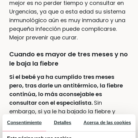
mejor es no perder tiempo y consultar en
Urgencias, ya que a esta edad su sistema
inmunológico aún es muy inmaduro y una
pequeña infección puede complicarse.
Mejor prevenir que curar.
Cuando es mayor de tres meses y no
le baja la fiebre
Si el bebé ya ha cumplido tres meses
pero, tras darle un antitérmico, la fiebre
continúa, lo más aconsejable es
consultar con el especialista.
Sin
embargo, si ya le ha bajado la fiebre y
vuelve a estar risueño y contento, además
Consentimiento
Detalles
Acerca de las cookies
de que come y duerme bien durante los
siguientes días, no hay razón para