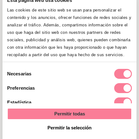
Esta página web usa cookies
alarmarse.
Las cookies de este sitio web se usan para personalizar el
contenido y los anuncios, ofrecer funciones de redes sociales y
Cuando la fiebre está acompañada
analizar el tráfico. Además, compartimos información sobre el
de otros síntomas
uso que haga del sitio web con nuestros partners de redes
sociales, publicidad y análisis web, quienes pueden combinarla
Independientemente de la edad del niño,
con otra información que les haya proporcionado o que hayan
recopilado a partir del uso que haya hecho de sus servicios.
los especialistas aconsejan acudir al
médico siempre que se de alguna de
Selección
estas circunstancias:
que la fiebre sea
Necesarias
de
alta (por encima de 39º), que tenga unas
consentimiento
Preferencias
manchas rojas en la piel, que vomite
varias veces y tenga dolor de cabeza o
Estadística
que respire con dificultad.
Permitir todas
Marketing
Si hay convulsiones febriles
Permitir la selección
En niños menores de cinco años, en