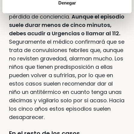
Denegar
ocasiones la fiebre causa convulsiones y
pérdida de conciencia.
Aunque el episodio
suele durar menos de cinco minutos,
debes acudir a Urgencias o llamar al 112.
Seguramente el médico confirmará que se
trata de convulsiones febriles que, aunque
no revisten gravedad, alarman mucho. Los
niños que tienen predisposición a ellas
pueden volver a sufrirlas, por lo que en
estos casos suelen recomendar dar al
niño un antitérmico en cuanto tenga unas
décimas y vigilarlo solo por si acaso. Hacia
los cinco años estos episodios suelen
desaparecer.
En el resto de los casos