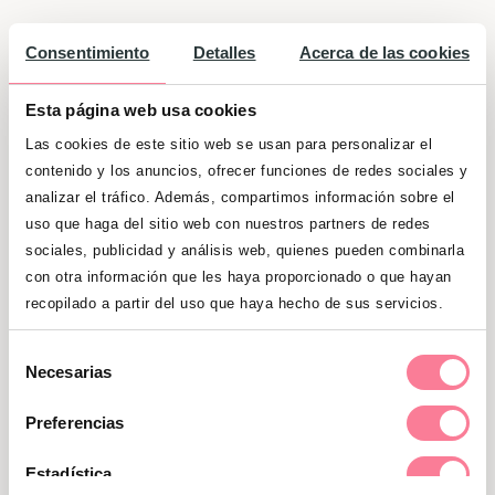
Usar “cuando” y “entonces”, en lugar
Consentimiento
Detalles
Acerca de las cookies
de emitir una amenaza:
“
Cuando
recojas los juguetes,
entonces
Esta página web usa cookies
podremos salir al parque”.
Las cookies de este sitio web se usan para personalizar el
Dale instrucciones claras, pero en un
contenido y los anuncios, ofrecer funciones de redes sociales y
analizar el tráfico. Además, compartimos información sobre el
tono amable:
“Por favor, lávate los
uso que haga del sitio web con nuestros partners de redes
dientes ya”
.
sociales, publicidad y análisis web, quienes pueden combinarla
con otra información que les haya proporcionado o que hayan
Cuando le pidas algo, hazlo de
recopilado a partir del uso que haya hecho de sus servicios.
forma positiva:
“Por favor, habla un
poco más bajo y más calmado”
, en
Selección
Necesarias
lugar de decir
“¡No grites!”
.
de
consentimiento
Preferencias
Puedes ignorar algunos
comportamientos que no sean
Estadística
peligrosos:
cuando está quejica y lo