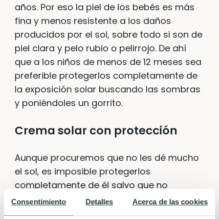
años. Por eso la piel de los bebés es más
fina y menos resistente a los daños
producidos por el sol, sobre todo si son de
piel clara y pelo rubio o pelirrojo. De ahí
que a los niños de menos de 12 meses sea
preferible protegerlos completamente de
la exposición solar buscando las sombras
y poniéndoles un gorrito.
Crema solar con protección
Aunque procuremos que no les dé mucho
el sol, es imposible protegerlos
completamente de él salvo que no
salgamos de casa. Por eso, si vamos a
Consentimiento
Detalles
Acerca de las cookies
bañarnos con ellos en la playa o en la