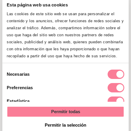
piscina o queremos pasar la tarde juntos
Esta página web usa cookies
en el parque, no hay que olvidarse la
Las cookies de este sitio web se usan para personalizar el
crema solar con protección. El número del
contenido y los anuncios, ofrecer funciones de redes sociales y
factor de protección nos dice cuántas
analizar el tráfico. Además, compartimos información sobre el
uso que haga del sitio web con nuestros partners de redes
veces más necesitará la radiación solar
sociales, publicidad y análisis web, quienes pueden combinarla
para causar el enrojecimiento en la piel
con otra información que les haya proporcionado o que hayan
con respecto al que hace falta sin el
recopilado a partir del uso que haya hecho de sus servicios.
fotoprotector. Por ejemplo, una crema con
un factor de protección 10 quiere decir que
Selección
Necesarias
si la piel de una persona tarda 5 minutos
de
consentimiento
en enrojecerse cuando está expuesta al
Preferencias
sol, si se aplica la crema con factor 10
Estadística
tendrán que pasar 50 minutos de
exposición solar para se produzca el
Permitir todas
Marketing
mismo enrojecimiento.
Permitir la selección