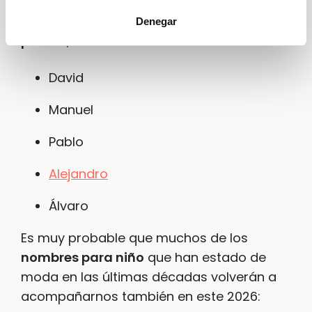
seguirán llamando la atención aquellos
que
sonaban en la época de nuestros
Denegar
padres
, e incluso de nuestros abuelos:
David
Manuel
Pablo
Alejandro
Álvaro
Es muy probable que muchos de los
nombres para niño
que han estado de
moda en las últimas décadas volverán a
acompañarnos también en este 2026: