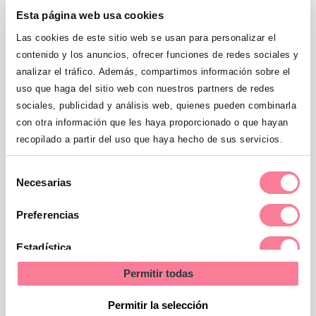
últimos años se encontraban en
lo más
Esta página web usa cookies
alto de la lista de los nombres
más
Las cookies de este sitio web se usan para personalizar el
elegidos por los padres, seguramente
contenido y los anuncios, ofrecer funciones de redes sociales y
seguirán estando dentro del TOP 5
analizar el tráfico. Además, compartimos información sobre el
también este año:
uso que haga del sitio web con nuestros partners de redes
sociales, publicidad y análisis web, quienes pueden combinarla
Mateo (Nombre de niño más puesto
con otra información que les haya proporcionado o que hayan
en 2024)
recopilado a partir del uso que haya hecho de sus servicios.
Hugo (2º nombre de niño más puesto
Selección
Necesarias
en 2024)
de
consentimiento
Preferencias
Martín
(3º nombre de niño más
puesto en 2024)
Estadística
Permitir todas
Del mismo modo que con los de las niñas,
Marketing
en el caso de los
nombres de niños
Permitir la selección