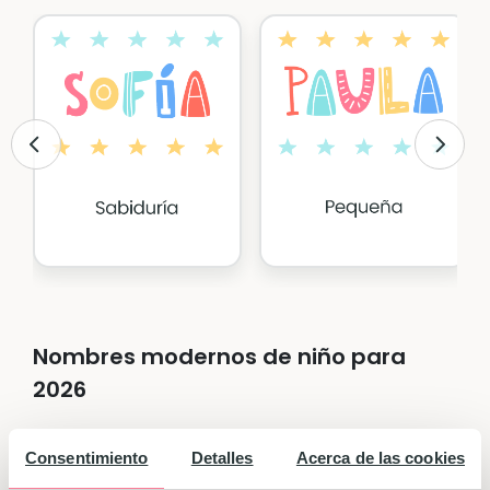
Nombres modernos de niño para
2026
Al igual que sucede con los nombres de
Consentimiento
Detalles
Acerca de las cookies
niña, los tres nombres de niño que en los