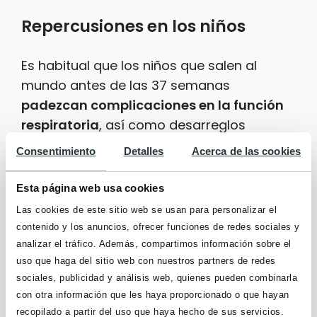
Repercusiones en los niños
Es habitual que los niños que salen al
mundo antes de las 37 semanas
padezcan complicaciones en la función
respiratoria
, así como desarreglos
estomacales, retinopatía, anemia y
Consentimiento
Detalles
Acerca de las cookies
displasia broncopulmonar. En la mayoría
de las ocasiones, los bebés se estabilizan
Esta página web usa cookies
en cuanto llegan al peso adecuado. Así,
Las cookies de este sitio web se usan para personalizar el
consiguen
mantener la temperatura de
contenido y los anuncios, ofrecer funciones de redes sociales y
su cuerpo
sin necesidad de estar en la
analizar el tráfico. Además, compartimos información sobre el
incubadora y respirar de forma autónoma.
uso que haga del sitio web con nuestros partners de redes
sociales, publicidad y análisis web, quienes pueden combinarla
Cuando ya son capaces de tomar el
con otra información que les haya proporcionado o que hayan
biberón o mamar del pecho de su madre,
recopilado a partir del uso que haya hecho de sus servicios.