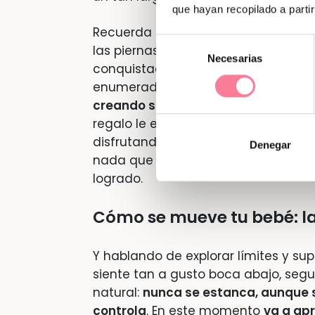
que hayan recopilado a parti
Recuerda aquellos primeros momento
Selección
las piernas,
siempre estando boca a
Necesarias
de
conquistado muchísimos descubrimie
consentimiento
enumerado en esta larga lista han 
creando su personalidad, hoy mismo
regalo le estás dando, ¿verdad? Y q
disfrutando y admirando su proceso
Denegar
nada que no haya llegado todavía, 
logrado.
Cómo se mueve tu bebé: la
Y hablando de explorar límites y su
siente tan a gusto boca abajo, segu
natural:
nunca se estanca, aunque 
controla
. En este momento
va a ap