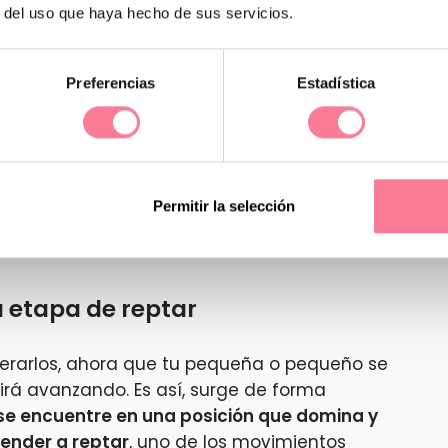
r del uso que haya hecho de sus servicios.
s en los que tan solo movía los brazos y
rriba
. Desde entonces hasta ahora ha
Preferencias
Estadística
ntos, y todas las palabras que te he
formado parte de ello.
Todo esto ya está
, e irá con él/ella para siempre
. Qué gran
ué gran regalo te estás dando a ti,
. Sin preocuparte, en ningún momento, por
Permitir la selección
y emocionándote por todo lo que sí ha
 etapa de reptar
perarlos, ahora que tu pequeña o pequeño se
irá avanzando. Es así, surge de forma
se encuentre en una posición que domina y
render a reptar
, uno de los movimientos