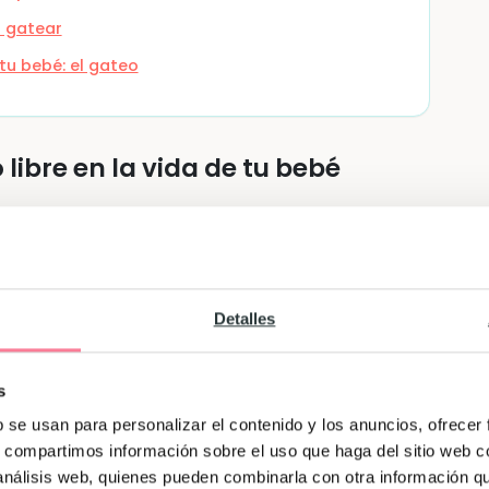
a gatear
tu bebé: el gateo
libre en la vida de tu bebé
sto que he querido decir a tu bebé, y es que
s, ya te has dado cuenta de la
inmensa
encia intervencionista y una de no
riz del niño o la niña. Ahora ya puedes ver, en
Detalles
mocional y psicológico que también tiene el
pequeño/a
: la tranquilidad, la comodidad, la
s
ción, la atención, el interés, la prudencia, el
prendizaje, la exploración de los propios
b se usan para personalizar el contenido y los anuncios, ofrecer
s, compartimos información sobre el uso que haga del sitio web 
s, el autoconocimiento, la autorregulación, ¡y
 análisis web, quienes pueden combinarla con otra información q