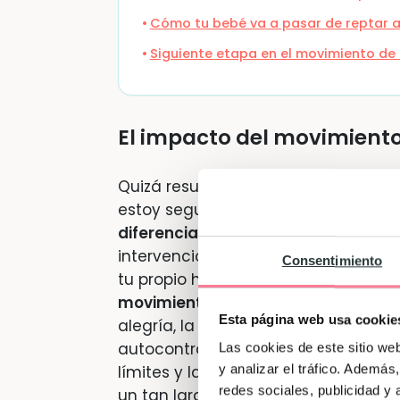
Cómo tu bebé va a pasar de reptar 
Siguiente etapa en el movimiento de 
El impacto del movimiento 
Quizá resuene en ti de algún modo e
estoy segura de que, a estas altura
diferencia
que hay entre una experi
intervencionista en el desarrollo mot
Consentimiento
tu propio hijo/a, el
impacto a nivel e
movimiento libre
en la vida de tu 
Esta página web usa cookie
alegría, la coordinación, la concentra
autocontrol, la implicación, el autoa
Las cookies de este sitio we
y analizar el tráfico. Ademá
límites y la superación de los mismo
redes sociales, publicidad y
un tan largo etcétera!