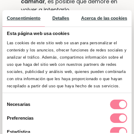
caminar
, es posible que demore en
volver a intentarlo.
Consentimiento
Detalles
Acerca de las cookies
Por otro lado,
un bebé que tiene
hermanos mayores posiblemente
Esta página web usa cookies
aprenda a andar antes
, estimulado
Las cookies de este sitio web se usan para personalizar el
por querer hacer lo mismo que sus
contenido y los anuncios, ofrecer funciones de redes sociales y
hermanos.
analizar el tráfico. Además, compartimos información sobre el
uso que haga del sitio web con nuestros partners de redes
sociales, publicidad y análisis web, quienes pueden combinarla
con otra información que les haya proporcionado o que hayan
recopilado a partir del uso que haya hecho de sus servicios.
Selección
Necesarias
de
consentimiento
Preferencias
Estadística