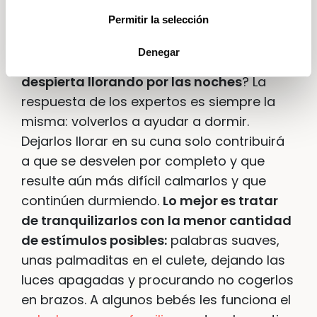
¿Sirve dejarlos llorar?
Permitir la selección
Denegar
¿Qué hay que hacer cuándo el
bebé se
despierta llorando por las noches
? La
respuesta de los expertos es siempre la
misma: volverlos a ayudar a dormir.
Dejarlos llorar en su cuna solo contribuirá
a que se desvelen por completo y que
resulte aún más difícil calmarlos y que
continúen durmiendo.
Lo mejor es tratar
de tranquilizarlos con la menor cantidad
de estímulos posibles:
palabras suaves,
unas palmaditas en el culete, dejando las
luces apagadas y procurando no cogerlos
en brazos. A algunos bebés les funciona el