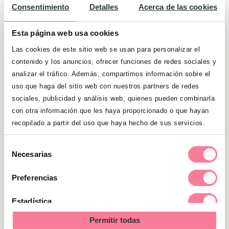
gases
, o estén a punto de enfermarse.
Se
Consentimiento
Detalles
Acerca de las cookies
trata de molestias comunes y que no
revisten de gravedad, pero nuestro bebé
Esta página web usa cookies
no tiene forma de hacernos saber lo que
Las cookies de este sitio web se usan para personalizar el
le pasa
. Entonces llora, claro.
contenido y los anuncios, ofrecer funciones de redes sociales y
analizar el tráfico. Además, compartimos información sobre el
uso que haga del sitio web con nuestros partners de redes
sociales, publicidad y análisis web, quienes pueden combinarla
con otra información que les haya proporcionado o que hayan
recopilado a partir del uso que haya hecho de sus servicios.
Selección
Necesarias
de
consentimiento
Preferencias
Estadística
Permitir todas
Marketing