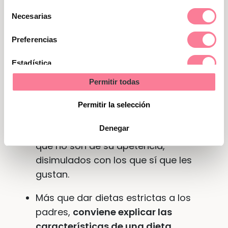
Selección
Si el pequeño manifiesta una
Necesarias
de
preferencia por un alimento, lo
consentimiento
Preferencias
utilizaréis como base para preparar
diferentes comidas.
Esto exige que
Estadística
dispongáis de tiempo suficiente para
Permitir todas
Marketing
cocinar y para asesoraros
dietéticamente. Hay que ir
Permitir la selección
incorporando poco a poco y en
Denegar
pequeñas cantidades los ingredientes
que no son de su apetencia,
disimulados con los que sí que les
gustan.
Más que dar dietas estrictas a los
padres,
conviene explicar las
características de una dieta