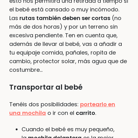
esto nos permitirá una retirada a tiempo si
el bebé está cansado o muy incómodo.
Las
rutas
también deben ser cortas
(no
más de dos horas) y por un terreno sin
excesiva pendiente. Ten en cuenta que,
además de llevar al bebé, vas a añadir a
tu equipaje comida, pañales, ropita de
cambio, protector solar, más agua que de
costumbre…
Transportar al bebé
Tenéis dos posibilidades:
portearlo en
una
mochila
o ir con el
carrito
.
Cuando el bebé es muy pequeño,
la
mochila delantera
es la mejor