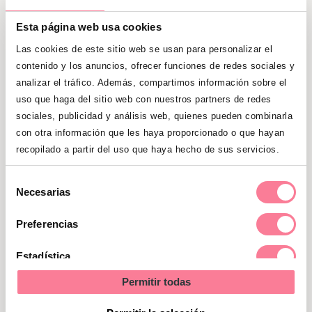
Seguridad ante todo cuando
hagamos actividades con el
Esta página web usa cookies
Las cookies de este sitio web se usan para personalizar el
bebé en la naturaleza
contenido y los anuncios, ofrecer funciones de redes sociales y
analizar el tráfico. Además, compartimos información sobre el
Es importante
llevar todo lo que pueda
uso que haga del sitio web con nuestros partners de redes
necesitar el bebé
, sin olvidar que vamos a
sociales, publicidad y análisis web, quienes pueden combinarla
tener que cargar con ello. Como tampoco
con otra información que les haya proporcionado o que hayan
vamos a irnos muy lejos, podemos dejar
recopilado a partir del uso que haya hecho de sus servicios.
algunas cosas en el maletero del coche y
Selección
volver a por ellas si es necesario.
Necesarias
de
consentimiento
Preferencias
Recuerda que la piel del bebé es
extremadamente delicada: antes de los 6
Estadística
meses no conviene aplicarle protectores
Permitir todas
solares y se desaconseja la exposición
Marketing
directa al sol
.
A partir de ese momento sí