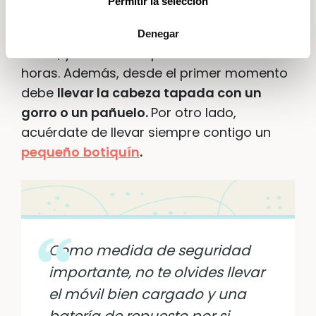
Permitir la selección
es importante ponerle protección solar
con un factor alto y resistente al agua y al
Denegar
sudor, y renovar la aplicación cada dos
horas. Además, desde el primer momento
debe
llevar la cabeza tapada con un
gorro o un pañuelo.
Por otro lado,
acuérdate de llevar siempre contigo un
pequeño
botiquín
.
Como medida de seguridad
importante, no te olvides llevar
el móvil bien cargado y una
batería de repuesto por si