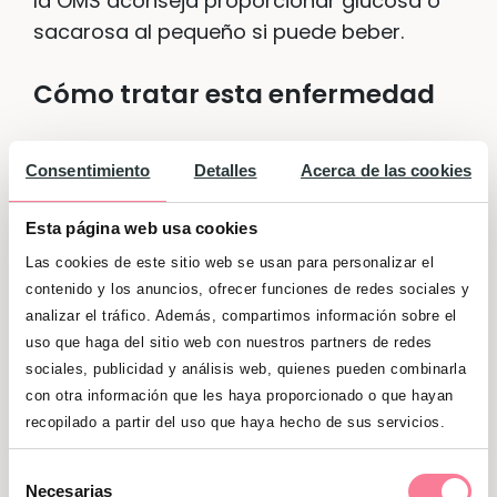
la OMS aconseja proporcionar glucosa o
sacarosa al pequeño si puede beber.
Cómo tratar esta enfermedad
No existe una forma de prevenir esta
Consentimiento
Detalles
Acerca de las cookies
dolencia, por lo que especialistas como
los de la
Facultad de Medicina de la
Esta página web usa cookies
Universidad de Chicago
aconsejan acudir
Las cookies de este sitio web se usan para personalizar el
al médico de manera inmediata. El
contenido y los anuncios, ofrecer funciones de redes sociales y
tratamiento se prescribirá en función del
analizar el tráfico. Además, compartimos información sobre el
historial y el estado de salud del niño, así
uso que haga del sitio web con nuestros partners de redes
como del grado de hipoglucemia que
sociales, publicidad y análisis web, quienes pueden combinarla
con otra información que les haya proporcionado o que hayan
presente, entre otros factores.
recopilado a partir del uso que haya hecho de sus servicios.
El remedio puede abarcar desde la
administración de una
fuente de glucosa
Selección
Necesarias