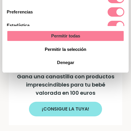
(por ejemplo, mediante la leche) de efecto
de
rápido al tratamiento por vía intravenosa.
consentimiento
Preferencias
Aunque los indicios que muestra el bebé
mejoren, es esencial que
permanezca
Estadística
vigilado
durante el tiempo que crea
Permitir todas
Marketing
conveniente el especialista.
Permitir la selección
Denegar
Gana una canastilla con productos
imprescindibles para tu bebé
valorada en 100 euros
¡CONSIGUE LA TUYA!