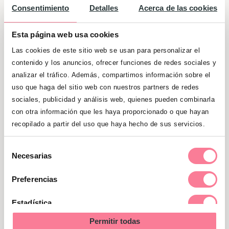
Consentimiento
Detalles
Acerca de las cookies
Esta página web usa cookies
Las cookies de este sitio web se usan para personalizar el
contenido y los anuncios, ofrecer funciones de redes sociales y
Top Tether
analizar el tráfico. Además, compartimos información sobre el
uso que haga del sitio web con nuestros partners de redes
sociales, publicidad y análisis web, quienes pueden combinarla
El Top Tether consta de una correa que
con otra información que les haya proporcionado o que hayan
está sujeta en la parte superior-trasera de
recopilado a partir del uso que haya hecho de sus servicios.
la silla de coche y se sujeta a un punto de
anclaje en el asiento trasero del vehículo.
Selección
Necesarias
Tiene la
misma función que la “pata de
de
apoyo”
, aunque es quizás algo más
consentimiento
Preferencias
compleja de instalar, debido a que los
puntos de sujeción en el vehículo no son
Estadística
tan evidentes como el suelo donde apoya
Permitir todas
Marketing