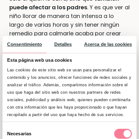
puede afectar a los padres
. Y es que ver al
niño llorar de manera tan intensa a lo
largo de varias horas y sin tener ningún
remedio para calmarle acaba por crear
situaciones de estrés en los padres.
Consentimiento
Detalles
Acerca de las cookies
Esta página web usa cookies
Las cookies de este sitio web se usan para personalizar el
contenido y los anuncios, ofrecer funciones de redes sociales y
analizar el tráfico. Además, compartimos información sobre el
uso que haga del sitio web con nuestros partners de redes
sociales, publicidad y análisis web, quienes pueden combinarla
con otra información que les haya proporcionado o que hayan
recopilado a partir del uso que haya hecho de sus servicios.
Selección
Necesarias
de