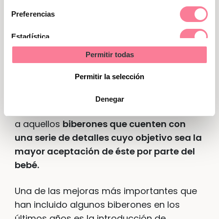
consentimiento
Preferencias
Qué es y cómo elegir un buen
Estadística
biberón anticólicos
Permitir todas
Marketing
Algunas veces la lactancia materna no es
Permitir la selección
posible, ya que el bebé no se adapta bien
al pecho de la madre. En ese caso
Denegar
debemos buscar otras opciones y recurrir
a aquellos
biberones que cuenten con
una serie de detalles cuyo objetivo sea la
mayor aceptación de éste por parte del
bebé.
Una de las mejoras más importantes que
han incluido algunos biberones en los
últimos años es la introducción de