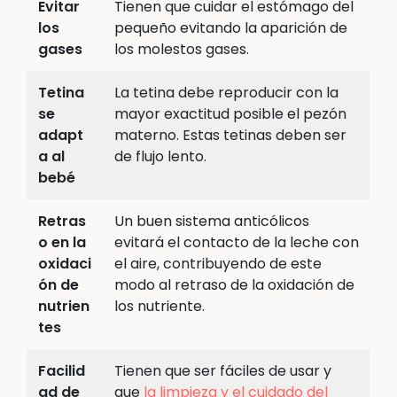
Evitar
Tienen que cuidar el estómago del
los
pequeño evitando la aparición de
gases
los molestos gases.
Tetina
La tetina debe reproducir con la
se
mayor exactitud posible el pezón
adapt
materno. Estas tetinas deben ser
a al
de flujo lento.
bebé
Retras
Un buen sistema anticólicos
o en la
evitará el contacto de la leche con
oxidaci
el aire, contribuyendo de este
ón de
modo al retraso de la oxidación de
nutrien
los nutriente.
tes
Facilid
Tienen que ser fáciles de usar y
ad de
que
la limpieza y el cuidado del