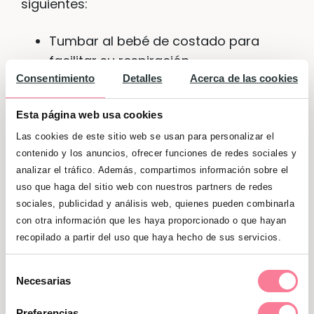
siguientes:
Tumbar al bebé de costado para
facilitar su respiración.
Consentimiento
Detalles
Acerca de las cookies
Nunca contener los movimientos del
niño o la niña.
Esta página web usa cookies
Las cookies de este sitio web se usan para personalizar el
Tratar de bajar la fiebre del bebé
contenido y los anuncios, ofrecer funciones de redes sociales y
mediante paños templados en la
analizar el tráfico. Además, compartimos información sobre el
frente o el cuello.
uso que haga del sitio web con nuestros partners de redes
sociales, publicidad y análisis web, quienes pueden combinarla
Es muy importante que mantengáis la
con otra información que les haya proporcionado o que hayan
calma durante las convulsiones del bebé y
recopilado a partir del uso que haya hecho de sus servicios.
que, ya sea por teléfono o anotando para
Selección
relatar a posteriori, hagáis un acopio de
Necesarias
de
todos los datos de las convulsiones
consentimiento
Preferencias