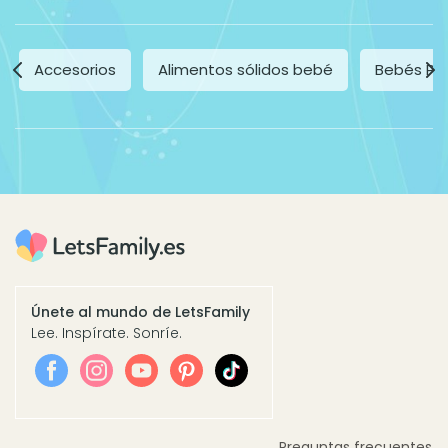
Accesorios
Alimentos sólidos bebé
Bebés Pr
Únete al mundo de LetsFamily
Lee. Inspírate. Sonríe.
Preguntas frecuentes