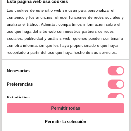
Esta página web usa cookies
El niño verbaliza que se ha hecho pis o
Las cookies de este sitio web se usan para personalizar el
caca
contenido y los anuncios, ofrecer funciones de redes sociales y
analizar el tráfico. Además, compartimos información sobre el
Se resiste a los cambios de pañal
uso que haga del sitio web con nuestros partners de redes
sociales, publicidad y análisis web, quienes pueden combinarla
El pañal está seco durante intervalos
con otra información que les haya proporcionado o que hayan
de dos y tres horas
recopilado a partir del uso que haya hecho de sus servicios.
Se interesa cuando otros van a baño
Selección
Necesarias
de
Amanece con el pañal seco
consentimiento
Preferencias
Cuando después de 3 días y 3 noches
Estadística
sin pañal, ha tenido 3 escapes como
máximo
Permitir todas
Marketing
Es importante
crear una rutina para la
Permitir la selección
retirada del pañal
, observar esas horas