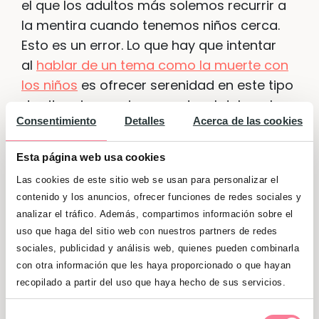
el que los adultos más solemos recurrir a
la mentira cuando tenemos niños cerca.
Esto es un error. Lo que hay que intentar
al
hablar de un tema como la muerte con
los niños
es ofrecer serenidad en este tipo
de situaciones, sin esconder el dolor o la
Consentimiento
Detalles
Acerca de las cookies
tristeza que nos produce y dejando que el
niño pueda expresar sus sentimientos,
Esta página web usa cookies
dudas y temores. No obstante, la muerte
Las cookies de este sitio web se usan para personalizar el
es un tema difícil de gestionar también
contenido y los anuncios, ofrecer funciones de redes sociales y
para los adultos y no es lo mismo una
analizar el tráfico. Además, compartimos información sobre el
larga enfermedad que una muerte
uso que haga del sitio web con nuestros partners de redes
repentina fruto de un accidente. Como en
sociales, publicidad y análisis web, quienes pueden combinarla
tantas cosas, deben ser los padres los que
con otra información que les haya proporcionado o que hayan
decidan cómo quieren enfocar este
recopilado a partir del uso que haya hecho de sus servicios.
asunto.
Selección