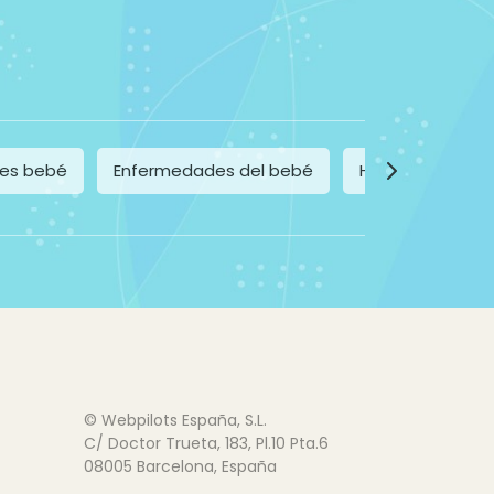
ces bebé
Enfermedades del bebé
Habitación del 
© Webpilots España, S.L.
C/ Doctor Trueta, 183, Pl.10 Pta.6
08005 Barcelona, España