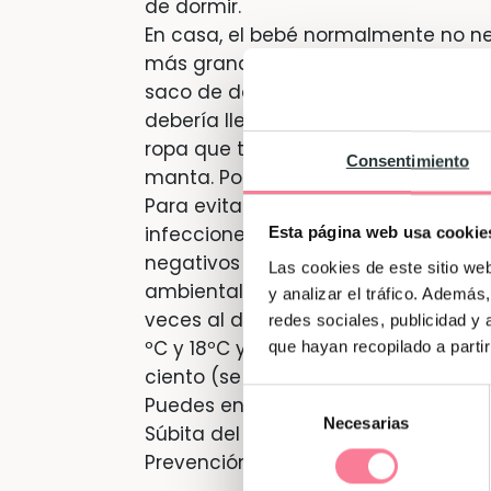
de dormir.
En casa, el bebé normalmente no ne
más grande o un adulto. Son suficien
saco de dormir. En verano, si la tem
debería llevar menos ropa. Si el be
ropa que taparlo con una manta o t
Consentimiento
manta. Por los motivos antes mencio
Para evitar un exceso de calor y al
infecciones de las vías respiratori
Esta página web usa cookie
negativos en la salud del bebé, es
Las cookies de este sitio we
ambiental en perfecto estado: una 
y analizar el tráfico. Ademá
veces al día durante unos diez min
redes sociales, publicidad y
ºC y 18ºC y una humedad ambiental 
que hayan recopilado a parti
ciento (se puede medir con un higr
Selección
Puedes encontrar información ampli
Necesarias
de
Súbita del Lactante (SMSL) elaborad
consentimiento
Prevención de la Muerte Súbita Infan