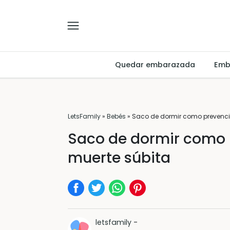
Quedar embarazada
Emb
LetsFamily
»
Bebés
»
Saco de dormir como prevenció
Saco de dormir como 
muerte súbita
letsfamily
-