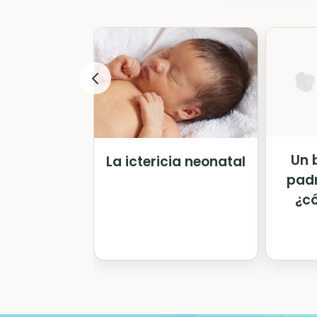
Un 
La ictericia neonatal
padr
¿có