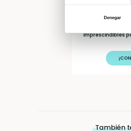
Denegar
Gana una can
imprescindibles p
¡CON
También t