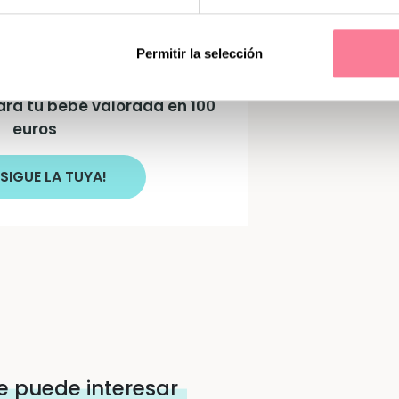
Permitir la selección
astilla con productos
ara tu bebé valorada en 100
euros
SIGUE LA TUYA!
e puede interesar