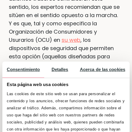
sentido, los expertos recomiendan que se
sitúen en el sentido opuesto a la marcha.
Y es que, tal y como especifica la
Organización de Consumidores y
Usurarios (OCU) en
su web
, los
dispositivos de seguridad que permiten
esta opción (aquellas diseñadas para
pequeños de hasta un año y medio de
Consentimiento
Detalles
Acerca de las cookies
edad) ofrecen una mayor protección si se
produce una colisión frontal. Asimismo, es
Esta página web usa cookies
necesario verificar que el vehículo admite
Las cookies de este sitio web se usan para personalizar el
los mecanismos de anclaje Isofix, que fijan
contenido y los anuncios, ofrecer funciones de redes sociales y
la silla infantil a los asientos mediante tres
analizar el tráfico. Además, compartimos información sobre el
anclajes.
uso que haga del sitio web con nuestros partners de redes
sociales, publicidad y análisis web, quienes pueden combinarla
con otra información que les haya proporcionado o que hayan