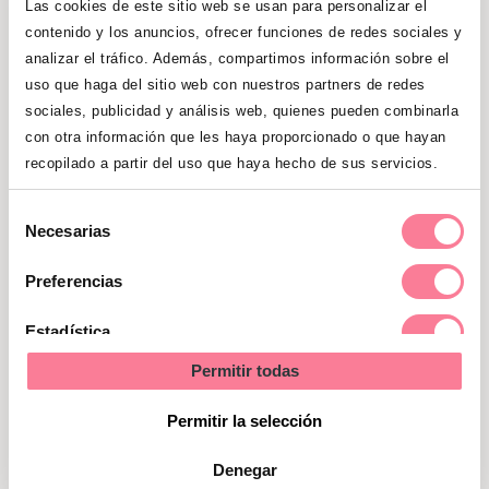
Las cookies de este sitio web se usan para personalizar el
preguntas incómodas
que pueden surgir
contenido y los anuncios, ofrecer funciones de redes sociales y
sobre esta etapa y que a veces cuesta
analizar el tráfico. Además, compartimos información sobre el
preguntar.
uso que haga del sitio web con nuestros partners de redes
sociales, publicidad y análisis web, quienes pueden combinarla
con otra información que les haya proporcionado o que hayan
¿Es normal tener pérdidas durante
recopilado a partir del uso que haya hecho de sus servicios.
tanto tiempo en el postparto?
Selección
¿Debo resignarme a que mis
Necesarias
de
genitales siempre vayan a lucir así?
consentimiento
Preferencias
¿Por qué tengo escapes de orina?
Estadística
¿Es médicamente necesario
Permitir todas
respetar la cuarentena?
Marketing
Permitir la selección
¿Acaso mis pechos tienen una
mente propia?
Denegar