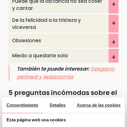
Puede que la lactancia no sea coser
y cantar
De la felicidad a la tristeza y
viceversa
Obsesiones
Miedo a quedarte sola
También te puede interesar:
Desgarro
perineal y episiotomía
5 preguntas incómodas sobre el
postparto
Consentimiento
Detalles
Acerca de las cookies
Pero además de aquellas cosas que nadie
Esta página web usa cookies
te cuenta sobre el postparto, hay algunas