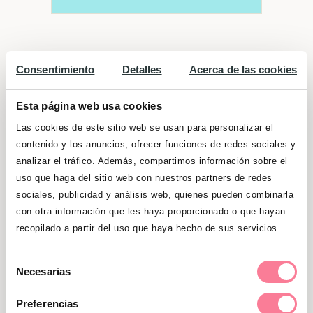
Beneficios de la hora sagrada
Consentimiento
Detalles
Acerca de las cookies
En el momento del parto, estamos
inundadas por un torrente de hormonas,
Esta página web usa cookies
que no solamente ayudan a producir la
Las cookies de este sitio web se usan para personalizar el
leche que alimentará al bebé y a este a
contenido y los anuncios, ofrecer funciones de redes sociales y
analizar el tráfico. Además, compartimos información sobre el
prenderse mejor del pecho, sino que nos
uso que haga del sitio web con nuestros partners de redes
estabilizan, nos fortalecen, refuerzan el
sociales, publicidad y análisis web, quienes pueden combinarla
sistema inmunológico del bebé
con otra información que les haya proporcionado o que hayan
previniendo infecciones y lo que es más
recopilado a partir del uso que haya hecho de sus servicios.
importante, actúan para que surja el
apego entre mamá y bebé.
Los bebés a los
Selección
Necesarias
de
que se les respeta su “hora sagrada”
consentimiento
suelen tener beneficios tales como mejor
Preferencias