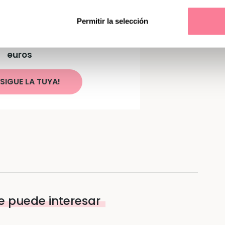
Permitir la selección
astilla con productos
ara tu bebé valorada en 100
euros
SIGUE LA TUYA!
e puede interesar