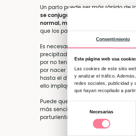
Un parto puede ser más rápido de l
se conjugan varios factores, como 
normal, menor resistencia del cuel
que los partos precipitados son m
Consentimiento
Es necesaria una aclaración, y es q
precipitados con otros casos donde
Esta página web usa cookie
por no tener registro o conciencia 
Las cookies de este sitio we
por nacer el bebé. Y aún existen reg
y analizar el tráfico. Ademá
hasta el día en que dan a luz igno
redes sociales, publicidad y
ello implique que el parto en sí haya
que hayan recopilado a parti
Puede que en un primer momento la 
Selección
más sencilla, pero el parto precipit
Necesarias
de
parturienta como para su bebé.
consentimiento