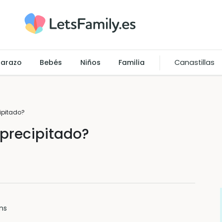
arazo
Bebés
Niños
Familia
Canastillas
ipitado?
 precipitado?
ns