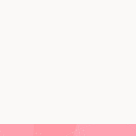
Día de la bicicleta:
Preguntas y
respuestas sob...
Prevenir y evitar
catarros en el
embarazo