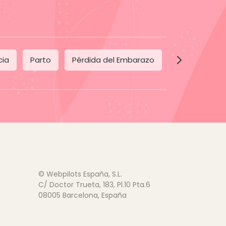
cia
Parto
Pérdida del Embarazo
Posparto
© Webpilots España, S.L.
C/ Doctor Trueta, 183, Pl.10 Pta.6
08005 Barcelona, España