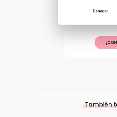
Denegar
Gana una can
imprescindibles p
¡CON
También t