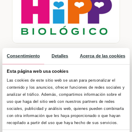
Asimismo,
la alimentación BIO es la mejor
Consentimiento
Detalles
Acerca de las cookies
opción para el bebé, puesto que
promueve su correcto desarrollo
, al no
Esta página web usa cookies
contener toxinas que pueden afectar su
Las cookies de este sitio web se usan para personalizar el
salud, sino todo lo contrario. En general, se
contenido y los anuncios, ofrecer funciones de redes sociales y
analizar el tráfico. Además, compartimos información sobre el
recomienda el
consumo de productos
uso que haga del sitio web con nuestros partners de redes
naturales, no procesados, locales y de
sociales, publicidad y análisis web, quienes pueden combinarla
temporada
. En HiPP encontrarás
ideas de
con otra información que les haya proporcionado o que hayan
menú y sugerencias de cómo ir
recopilado a partir del uso que haya hecho de sus servicios.
introduciendo ciertos alimentos
en la