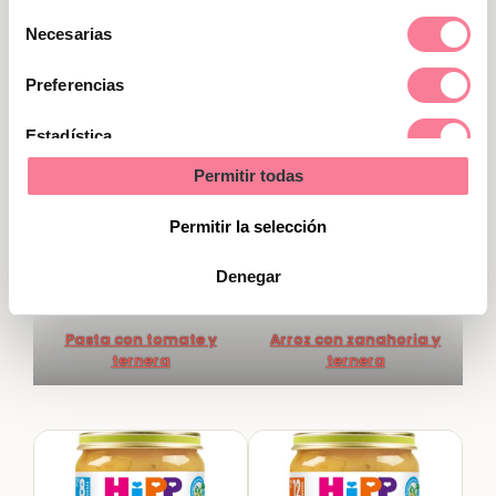
rutina alimenticia del peque.
Selección
Necesarias
de
consentimiento
Preferencias
Estadística
Permitir todas
Marketing
Permitir la selección
Denegar
Pasta con tomate y
Arroz con zanahoria y
ternera
ternera