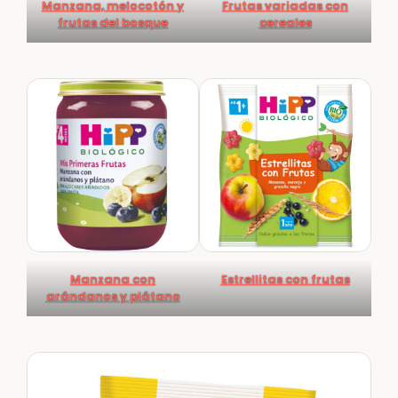
Manzana, melocotón y
Frutas variadas con
frutas del bosque
cereales
Manzana con
Estrellitas con frutas
arándanos y plátano