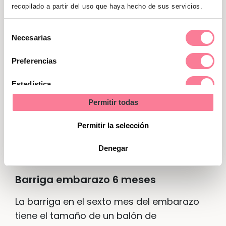
recopilado a partir del uso que haya hecho de sus servicios.
aún tiene un tamaño con el que no te
resulta incómodo hacer vida normal. Sí
Selección
puedes empezar a notar molestias en la
Necesarias
de
espalda, por el peso, o
ardor de
consentimiento
Preferencias
estómago
, causado por el aumento de
presión sobre este. Y llega uno de los
Estadística
momentos más emocionantes para las
Permitir todas
Marketing
futuras madres: comienzan a notarse los
movimientos del bebé. Al principio son
Permitir la selección
como un leve burbujeo, pero pronto se
Denegar
reconocen con claridad.
Barriga embarazo 6 meses
La barriga en el sexto mes del embarazo
tiene el tamaño de un balón de