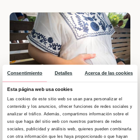
Consentimiento
Detalles
Acerca de las cookies
Esta página web usa cookies
Las cookies de este sitio web se usan para personalizar el
Barriga embarazo 5 meses
contenido y los anuncios, ofrecer funciones de redes sociales y
analizar el tráfico. Además, compartimos información sobre el
Estás justo en la mitad de la gestación. Tu
uso que haga del sitio web con nuestros partners de redes
cintura sigue ensanchando y se nota
sociales, publicidad y análisis web, quienes pueden combinarla
claramente que estás embarazada, pero
con otra información que les haya proporcionado o que hayan