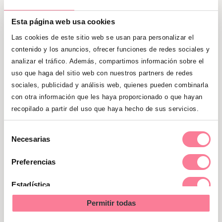
–o trasladar al bebé recién nacido- a un
hospital
.
Averigua cuál es la institución
Esta página web usa cookies
más cercana a tu domicilio y asegúrate
Las cookies de este sitio web se usan para personalizar el
de poder llegar a tiempo en caso de que
contenido y los anuncios, ofrecer funciones de redes sociales y
haga falta.
analizar el tráfico. Además, compartimos información sobre el
uso que haga del sitio web con nuestros partners de redes
sociales, publicidad y análisis web, quienes pueden combinarla
Crea el espacio adecuado en
con otra información que les haya proporcionado o que hayan
casa
recopilado a partir del uso que haya hecho de sus servicios.
Por otro lado el dar a luz en la comodidad
Selección
Necesarias
de
del hogar es una tendencia en aumento
consentimiento
¿Cómo puedes ambientar y preparar la
Preferencias
casa para este momento tan
Estadística
importante?
Permitir todas
Marketing
En primer lugar, escoge en qué cuarto