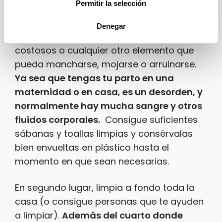
Permitir la selección
quieres pasar el momento del parto, y
quita de esta área cualquier objeto frágil,
Denegar
alguna alfombra o tapete, muebles
costosos o cualquier otro elemento que
pueda mancharse, mojarse o arruinarse.
Ya sea que tengas tu parto en una
maternidad o en casa, es un desorden, y
normalmente hay mucha sangre y otros
fluidos corporales.
Consigue suficientes
sábanas y toallas limpias y consérvalas
bien envueltas en plástico hasta el
momento en que sean necesarias.
En segundo lugar, limpia a fondo toda la
casa (o consigue personas que te ayuden
a limpiar).
Además del cuarto donde