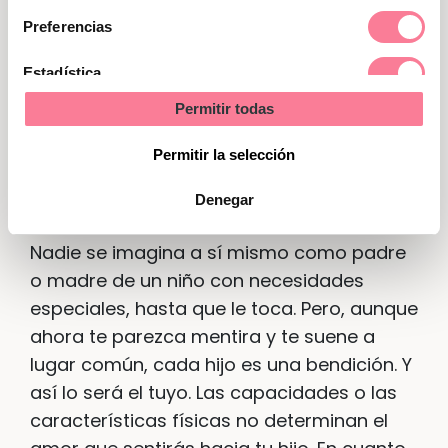
formados y especializados. Después de
consentimiento
todo, están de tu parte y quieren ayudar.
Preferencias
Pero sí es bueno recordar que ninguno es
Estadística
dueño absoluto de la verdad y que no
todos los expertos conocen todos y cada
Permitir todas
Marketing
uno de los síndromes.
Permitir la selección
Hazle lugar a la esperanza
Denegar
Nadie se imagina a sí mismo como padre
o madre de un niño con necesidades
especiales, hasta que le toca. Pero, aunque
ahora te parezca mentira y te suene a
lugar común, cada hijo es una bendición. Y
así lo será el tuyo. Las capacidades o las
características físicas no determinan el