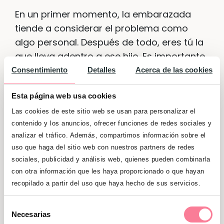
En un primer momento, la embarazada
tiende a considerar el problema como
algo personal. Después de todo, eres tú la
que lleva adentro a ese hijo. Es importante
que también te comuniques con tu pareja,
Consentimiento
Detalles
Acerca de las cookies
escuches y acompañes sus sentimientos,
Esta página web usa cookies
y ambos os sostengáis en el dolor, para
encontrar juntos una luz al final del túnel.
Las cookies de este sitio web se usan para personalizar el
contenido y los anuncios, ofrecer funciones de redes sociales y
analizar el tráfico. Además, compartimos información sobre el
Confía en tus instintos
uso que haga del sitio web con nuestros partners de redes
sociales, publicidad y análisis web, quienes pueden combinarla
Puedes pedir una segunda o una tercera
con otra información que les haya proporcionado o que hayan
opinión. Pero nadie conoce a tu bebé tanto
recopilado a partir del uso que haya hecho de sus servicios.
como tú. Eso no significa que haya que
desechar la opinión de los médicos, bien
Selección
Necesarias
de