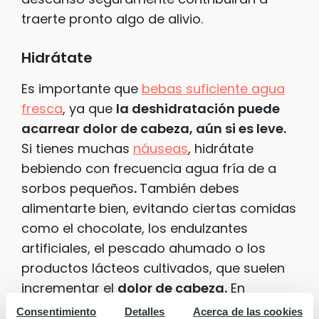
traerte pronto algo de alivio.
Hidrátate
Es importante que
bebas suficiente agua
fresca
, ya que
la deshidratación puede
acarrear dolor de cabeza, aún si es leve.
Si tienes muchas
náuseas
, hidrátate
bebiendo con frecuencia agua fría de a
sorbos pequeños
.
También debes
alimentarte bien, evitando ciertas comidas
como el chocolate, los endulzantes
artificiales, el pescado ahumado o los
productos lácteos cultivados, que suelen
incrementar el
dolor de cabeza.
En
cualquier caso, no pases hambre ni sed.
Consentimiento
Detalles
Acerca de las cookies