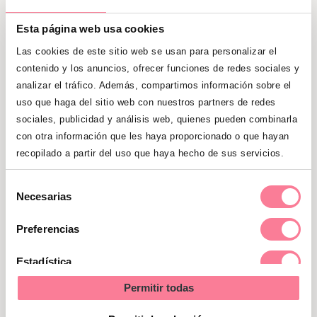
Date un baño
Esta página web usa cookies
Las cookies de este sitio web se usan para personalizar el
Una ducha tibia puede revitalizarte y
contenido y los anuncios, ofrecer funciones de redes sociales y
ayudar a que mejoren los
síntomas de la
analizar el tráfico. Además, compartimos información sobre el
jaqueca
, si bien
el alivio será temporal.
Si
uso que haga del sitio web con nuestros partners de redes
estás en el trabajo o en otro sitio donde no
sociales, publicidad y análisis web, quienes pueden combinarla
puedas ducharte, mójate la cara y la
con otra información que les haya proporcionado o que hayan
recopilado a partir del uso que haya hecho de sus servicios.
cabeza con agua fría. Cuando el dolor de
cabeza se debe a las tensiones, esto te
Selección
ayudará.
Necesarias
de
consentimiento
Preferencias
Estadística
Permitir todas
Marketing