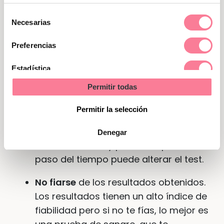
prisa
y esperar poco tiempo antes de
una semana de retraso en la
Selección
Necesarias
menstruación.
de
consentimiento
Preferencias
Poner
más orina de la necesaria
en el
test. Si se pone demasiada orina, la
Estadística
tira reactiva puede dejar de funcionar.
Permitir todas
Marketing
Usar una prueba de embarazo que
Permitir la selección
hayas
comprado hace tiempo
. Estos
productos deben ser comprados y
Denegar
utilizados en muy poco tiempo. El
paso del tiempo puede alterar el test.
No fiarse
de los resultados obtenidos.
Los resultados tienen un alto índice de
fiabilidad pero si no te fías, lo mejor es