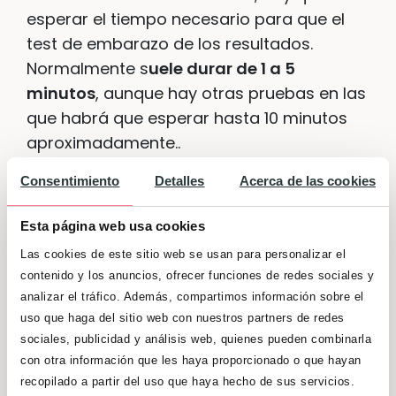
esperar el tiempo necesario para que el
test de embarazo de los resultados.
Normalmente s
uele durar de 1 a 5
minutos
, aunque hay otras pruebas en las
que habrá que esperar hasta 10 minutos
aproximadamente..
Consentimiento
Detalles
Acerca de las cookies
Errores comunes en la
utilización de la prueba de
Esta página web usa cookies
embarazo
Las cookies de este sitio web se usan para personalizar el
contenido y los anuncios, ofrecer funciones de redes sociales y
analizar el tráfico. Además, compartimos información sobre el
Dentro de los errores más comunes se
uso que haga del sitio web con nuestros partners de redes
encuentran:
sociales, publicidad y análisis web, quienes pueden combinarla
con otra información que les haya proporcionado o que hayan
Hacerla
demasiado rápido por la
recopilado a partir del uso que haya hecho de sus servicios.