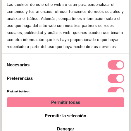
semanas- para tu verdadero parto. Pero
Las cookies de este sitio web se usan para personalizar el
estate atenta, también puede que sea
contenido y los anuncios, ofrecer funciones de redes sociales y
cuestión de horas. ¡Paciencia!
analizar el tráfico. Además, compartimos información sobre el
uso que haga del sitio web con nuestros partners de redes
sociales, publicidad y análisis web, quienes pueden combinarla
Cómo reconocer las
con otra información que les haya proporcionado o que hayan
contracciones preparatorias de
recopilado a partir del uso que haya hecho de sus servicios.
las verdaderas
Selección
Necesarias
de
La intensidad o el dolor no dan la pauta de
consentimiento
Preferencias
que el parto se haya iniciado, pero sí la
frecuencia de las contracciones y más
Estadística
aún, su regularidad.
Las contracciones de
Permitir todas
parto falso son irregulares, se pueden
Marketing
sentir primero con mucha intensidad para
Permitir la selección
después ir decreciendo.
Denegar