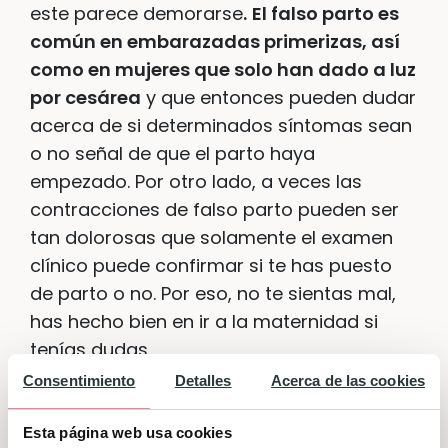
este parece demorarse
.
El falso parto es
común en embarazadas primerizas, así
como en mujeres que solo han dado a luz
por cesárea
y que entonces pueden dudar
acerca de si determinados síntomas sean
o no señal de que el parto haya
empezado. Por otro lado, a veces las
contracciones de falso parto pueden ser
tan dolorosas que solamente el examen
clínico puede confirmar si te has puesto
de parto o no. Por eso, no te sientas mal,
has hecho bien en ir a la maternidad si
tenías dudas.
Consentimiento
Detalles
Acerca de las cookies
Si has cumplido
39 semanas
, aún puede
que falten varios días –o incluso algunas
Esta página web usa cookies