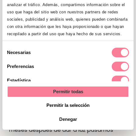
analizar el tráfico. Además, compartimos información sobre el
uso que haga del sitio web con nuestros partners de redes
Una vez que hemos conocido los síntomas
sociales, publicidad y análisis web, quienes pueden combinarla
y los factores de riesgo de la depresión
con otra información que les haya proporcionado o que hayan
postparto, es importante saber con
recopilado a partir del uso que haya hecho de sus servicios.
prevenirla y qué hacer para superarla.
Selección
Necesarias
Cómo prevenir la depresión post
de
consentimiento
parto
Preferencias
Aunque como hemos visto, la depresión
Estadística
postparto es bastante común, hay
Permitir todas
Marketing
algunas
cosas que pueden ayudar a
prevenir la depresión post parto
como:
Permitir la selección
Denegar
No te aísles
: Con frecuencia los primeros
meses después de dar a luz pasamos