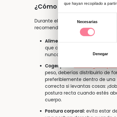
que hayan recopilado a parti
¿Cómo prevenirlo?
Selección
Durante el embarazo, presta atenció
Necesarias
de
recomendaciones pueden ayudarte p
consentimiento
Alimentación:
toma suficiente c
que conseguirás con una dieta 
nunca!
Denegar
Coger peso:
evita coger objet
peso, deberías distribuirlo de 
preferiblemente dentro de una
correcta si levantas cosas: ¡dob
postura recta cuando estés aba
cuerpo.
Postura corporal:
evita estar 