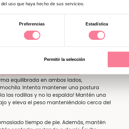
r del uso que haya hecho de sus servicios.
n a tu espalda. Estos consejos y
Preferencias
Estadística
ara aliviarlo.
alcio, magnesio y vitamina C, D, E y B, algo
equilibrada. ¡Es tiempo de cuidarse más que
Permitir la selección
os pesados durante tu embarazo
. Si llevas
forma equilibrada en ambos lados,
 mochila. Intenta mantener una postura
la las rodillas y no la espalda! Mantén una
jo y eleva el peso manteniéndolo cerca del
demasiado tiempo de pie. Además, mantén