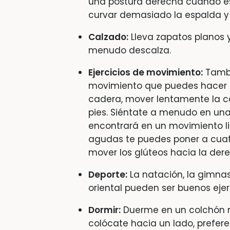
una postura derecha cuando es
curvar demasiado la espalda y
Calzado:
Lleva zapatos planos y
menudo descalza.
Ejercicios de movimiento:
Tambi
movimiento que puedes hacer co
cadera, mover lentamente la ca
pies. Siéntate a menudo en una
encontrará en un movimiento li
agudas te puedes poner a cuatr
mover los glúteos hacia la dere
Deporte:
La natación, la gimnas
oriental pueden ser buenos ejer
Dormir:
Duerme en un colchón ni
colócate hacia un lado, prefer