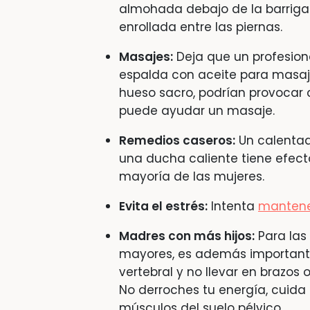
almohada debajo de la barrig
enrollada entre las piernas.
Masajes:
Deja que un profesion
espalda con aceite para masaj
hueso sacro, podrían provocar 
puede ayudar un masaje.
Remedios caseros:
Un calentad
una ducha caliente tiene efecto
mayoría de las mujeres.
Evita el estrés:
Intenta
mantene
Madres con más hijos:
Para las
mayores, es además importante
vertebral y no llevar en brazos 
No derroches tu energía, cuida 
músculos del suelo pélvico.