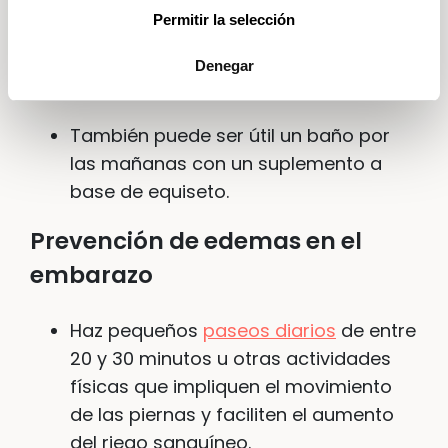
abajo hacia arriba. Puede ser un
Permitir la selección
masaje seco con un cepillo blando,
con un paño para masajes, o un
Denegar
masaje fuerte utilizando aceite.
También puede ser útil un baño por
las mañanas con un suplemento a
base de equiseto.
Prevención de edemas en el
embarazo
Haz pequeños
paseos diarios
de entre
20 y 30 minutos u otras actividades
físicas que impliquen el movimiento
de las piernas y faciliten el aumento
del riego sanguíneo.