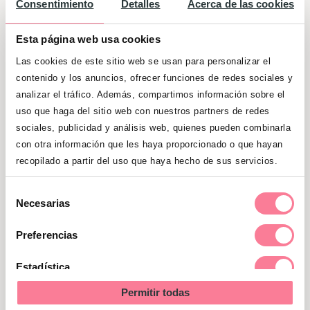
Consentimiento
Detalles
Acerca de las cookies
aproximadamente 37º C
(es decir, no
demasiado calientes), con
adición de
Esta página web usa cookies
sal marina
o una esencia especial
Las cookies de este sitio web se usan para personalizar el
para baños de la que te pueden
contenido y los anuncios, ofrecer funciones de redes sociales y
informar en la farmacia.
analizar el tráfico. Además, compartimos información sobre el
uso que haga del sitio web con nuestros partners de redes
Una ayuda inmediata que alivia los
sociales, publicidad y análisis web, quienes pueden combinarla
pies hinchados
es introducir los pies
con otra información que les haya proporcionado o que hayan
recopilado a partir del uso que haya hecho de sus servicios.
en agua salada
. (Aprovechar si es
posible los paseos por la playa).
Selección
Necesarias
de
En caso de una sensación de tensión
consentimiento
muy grande deberías estimular el
Preferencias
reflujo en las venas con duchas o
Estadística
baños alternos caliente-frío y un
posterior masaje de las piernas desde
Permitir todas
Marketing