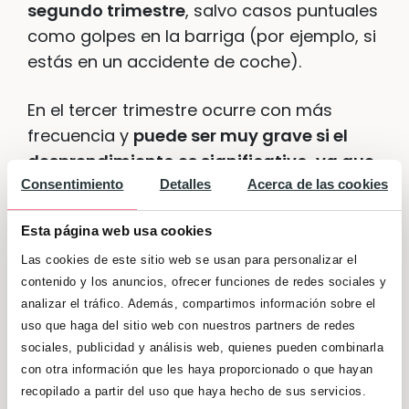
segundo trimestre
, salvo casos puntuales
como golpes en la barriga (por ejemplo, si
estás en un accidente de coche).
En el tercer trimestre ocurre con más
frecuencia y
puede ser muy grave si el
desprendimiento es significativo, ya que
el bebé no recibe suficiente oxígeno
y
Consentimiento
Detalles
Acerca de las cookies
podría llegar a morir si no se actúa a
Esta página web usa cookies
tiempo. Si se trata de un desprendimiento
leve y los controles indican que aún el
Las cookies de este sitio web se usan para personalizar el
contenido y los anuncios, ofrecer funciones de redes sociales y
bebé recibe suficiente oxígeno y
analizar el tráfico. Además, compartimos información sobre el
nutrientes, se espera que el embarazo
uso que haga del sitio web con nuestros partners de redes
continúe hasta la
semana 37
, pero en
sociales, publicidad y análisis web, quienes pueden combinarla
reposo absoluto
. En casos de
con otra información que les haya proporcionado o que hayan
desprendimiento significativo, el bebé
recopilado a partir del uso que haya hecho de sus servicios.