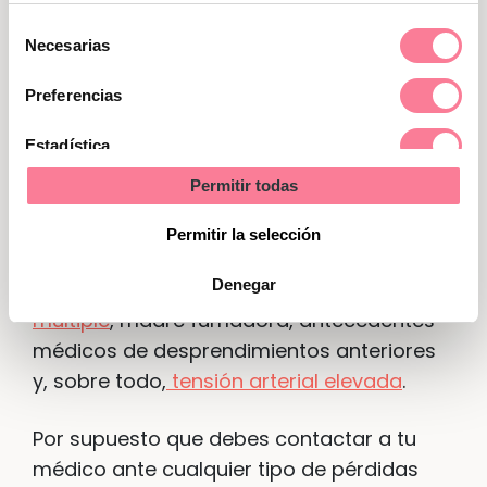
debe nacer (a veces, en forma
Selección
prematura) para tratar de salvar su vida.
Necesarias
de
consentimiento
Factores de riesgo y síntomas a
Preferencias
vigilar
Estadística
Permitir todas
No se conocen las causas exactas del
Marketing
desprendimiento de placenta. Sin
Permitir la selección
embargo, algunos factores de riesgo son:
Denegar
una edad mayor a 40 años
,
embarazo
múltiple
, madre fumadora, antecedentes
médicos de desprendimientos anteriores
y, sobre todo,
tensión arterial elevada
.
Por supuesto que debes contactar a tu
médico ante cualquier tipo de pérdidas