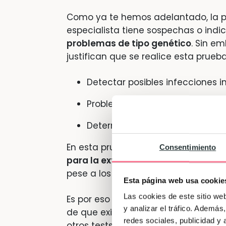
Como ya te hemos adelantado, la pru
especialista tiene sospechas o indi
problemas de tipo genético
. Sin e
justifican que se realice esta prueba
Detectar posibles infecciones in
Problemas de sensibilización de
Determinar la madurez del siste
En esta prueba, el médico extrae alr
Consentimiento
para la extracción y análisis de lo
pese a los avances, es invasiva, lo q
Esta página web usa cookie
Las cookies de este sitio we
Es por eso que conviene llevar a ca
y analizar el tráfico. Ademá
de que existan problemas son justif
redes sociales, publicidad y
otros tests anteriores, tales como e