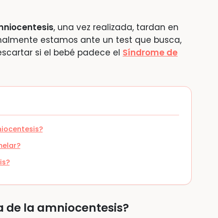
mniocentesis
, una vez realizada, tardan en
almente estamos ante un test que busca,
scartar si el bebé padece el
Síndrome de
niocentesis?
melar?
is?
a de la amniocentesis?