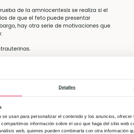
eba de la amniocentesis se realiza si el
cios de que el feto puede presentar
mbargo, hay otra serie de motivaciones que
:
trauterinas.
 sangre.
ma respiratoria del bebé.
ededor de 20 mililitros de líquido amniótico,
Detalles
s cromosomas.
Estamos ante una prueba que,
ue tiene una serie de riesgos.
s
b se usan para personalizar el contenido y los anuncios, ofrecer
bo
la amniocentesis
cuando las sospechas
s, compartimos información sobre el uso que haga del sitio web 
icadas, bien por una
ecografía
previa o por
 análisis web, quienes pueden combinarla con otra información q
l
triple
screening
.