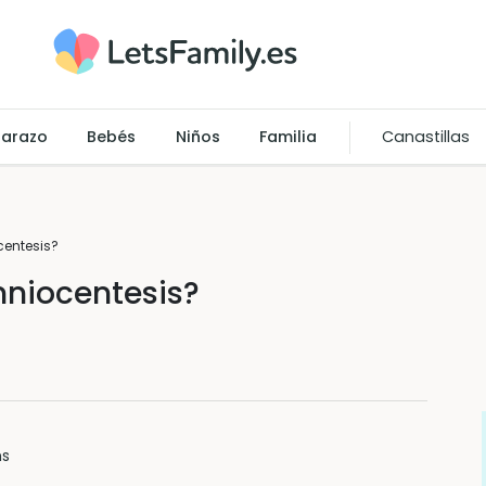
arazo
Bebés
Niños
Familia
Canastillas
centesis?
mniocentesis?
ns