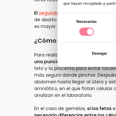
que hayan recopilado a parti
El
segundo trimestre
es el elegido p
Selección
de aborto es menor y, asimismo, a q
Necesarias
de
es mayor.
consentimiento
¿Cómo se hace la amnioce
Denegar
Para realizarla
se extrae una peque
una punción abdominal.
El médico v
feto y la placenta para evitar tocar
más seguro donde pinchar. Después,
abdomen hasta llegar al útero y ext
amniótico, en el que flotan células
analizan en el laboratorio.
En el caso de gemelos,
si los fetos
necesario diferenciar entre las célu