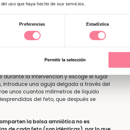
r del uso que haya hecho de sus servicios.
ara realizar este test
, debido a que el riesgo
ue la densidad celular del líquido amniótico
Preferencias
Estadística
ntesis gemelar?
Permitir la selección
ña cantidad de líquido amniótico mediante
isualiza por ecografía la posición exacta del
le durante la intervención y escoge el lugar
 introduce una aguja delgada a través del
rae unos cuantos milímetros de líquido
 desprendidas del feto, que después se
 comparten la bolsa amniótica no es
las de cada feto (son idénticas), por lo que