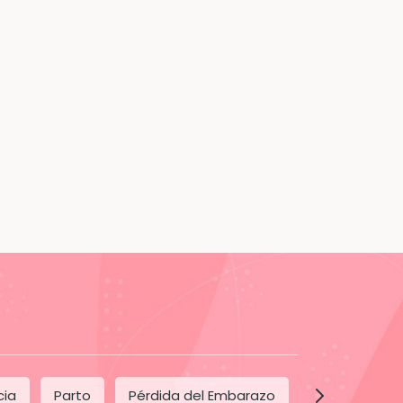
Cómo quedar
Información clave
embarazada
sobre la diabetes
tipo 2
cia
Parto
Pérdida del Embarazo
Posparto