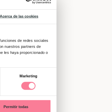
Acerca de las cookies
 funciones de redes sociales
con nuestros partners de
ue les haya proporcionado o
Marketing
Permitir todas