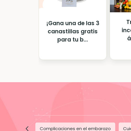
T
¡Gana una de las 3
in
canastillas gratis
á
para tu b...
Complicaciones en el embarazo
Cui