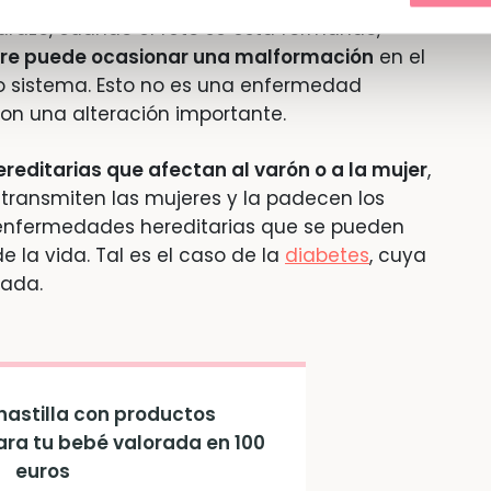
arazo, cuando el feto se está formando,
adre puede ocasionar una malformación
en el
 o sistema. Esto no es una enfermedad
on una alteración importante.
editarias que afectan al varón o a la mujer
,
 transmiten las mujeres y la padecen los
enfermedades hereditarias que se pueden
la vida. Tal es el caso de la
diabetes
, cuya
vada.
astilla con productos
ara tu bebé valorada en 100
euros