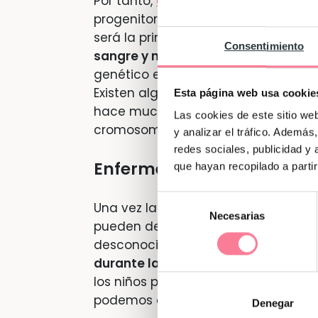
Por tanto,
antes de quedarte emba
progenitores la posibilidad de una 
será la primera actitud recomendab
Consentimiento
sangre y nos realizarán un cariotip
genético en el que se muestran todo
Existen algunas alteraciones crom
Esta página web usa cookie
hace mucho tiempo, como el
síndr
Las cookies de este sitio we
cromosoma de más en el par 21, siend
y analizar el tráfico. Ademá
redes sociales, publicidad y
Enfermedades hereditaria
que hayan recopilado a parti
Selección
Una vez la mujer está embarazada, 
Necesarias
de
pueden detectar enfermedades here
consentimiento
desconocidas en los padres.
Alguno
durante la gestación son de origen 
los niños pueden nacer con altera
podemos anteponer, si conocemos s
Denegar