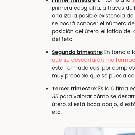
Primer trimestre
: En torno a la
s
primera ecografía, a través de 
analiza la posible existencia 
se podrá conocer el número de
posición del útero, el latido d
del feto.
Segundo trimestre
: En torno a 
que se descartarán malformac
está formado casi por completo.
muy probable que se pueda con
Tercer trimestre
: Es la última 
35
para valorar cómo se desarr
útero, si está boca abajo, si es
etc.