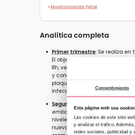
Monitorización Fetal
Analítica completa
Primer trimestre
: Se realiza en 
El objetivo con este análisis d
Rh, ver si hay anticuerpos de sífi
y conocer tu estado de salud a 
plaquetas… También te pedirán 
Consentimiento
infecciones.
Segundo trimestre
: Se realiza 
Esta página web usa cookie
embarazo
. Similar a la del pri
Las cookies de este sitio we
niveles en sangre y descartar 
y analizar el tráfico. Ademá
nuevamente. Se realiza la pru
redes sociales, publicidad y