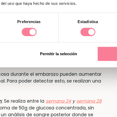
e de Down.
r del uso que haya hecho de sus servicios.
s en torno a la
semana 35
–
semana 37
de
angre antes de dar a luz y posibles
Preferencias
Estadística
reptococo grupo B
y descartar cualquier otra
primera parte del tercer trimestre se realiza
etectar posible
diabetes gestacional
.
e O’ Sullivan y Test de Tolerancia
Permitir la selección
lucosa durante el embarazo pueden aumentar
al. Para poder detectar esto, se realizan una
n
: Se realiza entre la
semana 24
y
semana 28
 toma de 50g de glucosa concentrada, sin
 un análisis de sangre posterior donde se