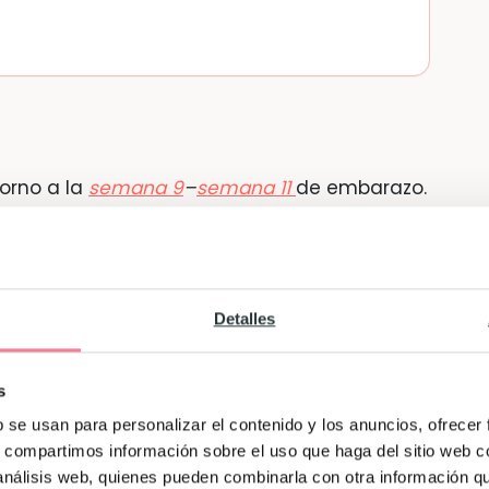
torno a la
semana 9
–
semana 11
de embarazo.
e sangre es saber cuál es tu grupo sanguíneo y
lis, rubeola, sida, hepatitis B y toxoplasmosis,
través de tus hematíes, leucocitos,
un cultivo de orina para descartar
Detalles
en torno a la
semana
15
– semana 20 de
s
mer trimestre, para conocer los diferentes
b se usan para personalizar el contenido y los anuncios, ofrecer
infecciones como la
toxoplasmosis
s, compartimos información sobre el uso que haga del sitio web 
eba sérica para conocer anomalías
 análisis web, quienes pueden combinarla con otra información q