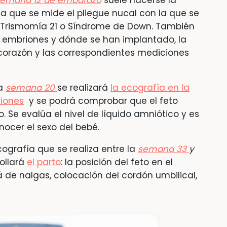
emana 12 de embarazo
suele hacerse la
la que se mide el pliegue nucal con la que se
de Trismomía 21 o Síndrome de Down. También
 embriones y dónde se han implantado, la
el corazón y las correspondientes mediciones
la
semana 20
se realizará
la ecografía en la
iones
y se podrá comprobar que el feto
 Se evalúa el nivel de líquido amniótico y es
ocer el sexo del bebé.
ecografía que se realiza entre la
semana 33
y
ollará
el parto
: la posición del feto en el
tá de nalgas, colocación del cordón umbilical,