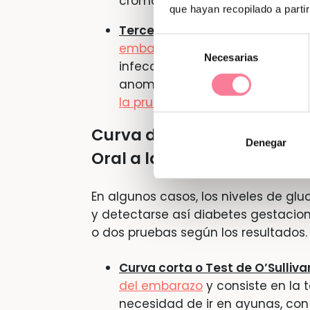
cromosomáticas como síndrom
que hayan recopilado a parti
Tercer trimestre
: Último análisi
Selección
embarazo
para ver niveles en s
Necesarias
de
infecciones vaginales como
st
consentimiento
anomalía antes del parto. En la 
la prueba de la glucosa
para d
Curva de la glucosa: Test d
Denegar
Oral a la Glucosa (TTOG):
En algunos casos, los niveles de g
y detectarse así diabetes gestacion
o dos pruebas según los resultados.
Curva corta o Test de O’Sulliva
del embarazo
y consiste en la
necesidad de ir en ayunas, con